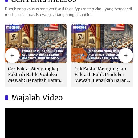
Rubrik yang khusus memverifikasi fakta fyp (konten viral) yang beredar di
media sosial atas isu yang sedang hangat saat ini.
Cek Fakta
Cek Fakta
Cek Fakta: Mengungkap
Cek Fakta: Mengungkap
Fakta di Balik Produksi
Fakta di Balik Produksi
Mewah: Benarkah Barang
Mewah: Benarkah Barang
Brand Ternama Dibuat di
Brand Ternama Dibuat di
China?
China?
Majalah Video
Video
Player