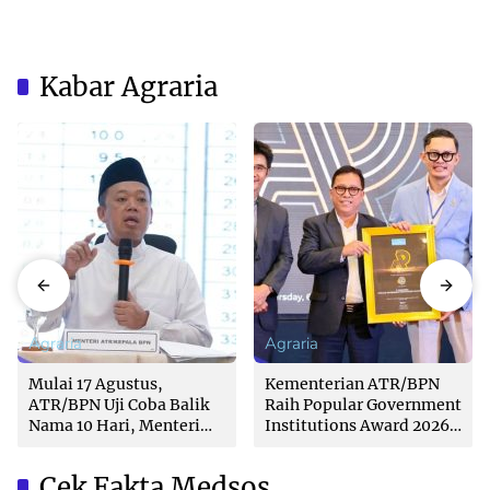
Kabar Agraria
Agraria
Agraria
Mulai 17 Agustus,
Kementerian ATR/BPN
ATR/BPN Uji Coba Balik
Raih Popular Government
Nama 10 Hari, Menteri
Institutions Award 2026
Nusron: Butuh Dukungan
dari The Iconomics
Pemda dan PPAT
Cek Fakta Medsos