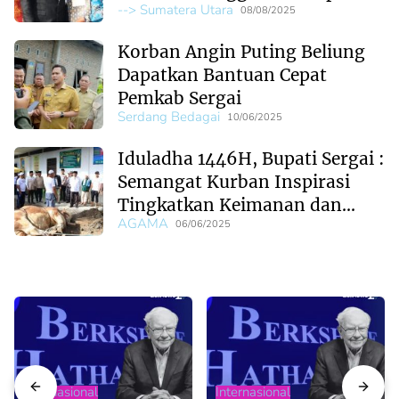
--> Sumatera Utara
Sasaran
08/08/2025
Korban Angin Puting Beliung
Dapatkan Bantuan Cepat
Pemkab Sergai
Serdang Bedagai
10/06/2025
Iduladha 1446H, Bupati Sergai :
Semangat Kurban Inspirasi
Tingkatkan Keimanan dan
AGAMA
Ketakwaan
06/06/2025
Internasional
Internasional