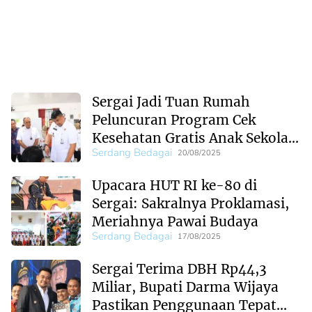
Sergai Jadi Tuan Rumah
Peluncuran Program Cek
Kesehatan Gratis Anak Sekolah
Serdang Bedagai
Se-Sumut
20/08/2025
Upacara HUT RI ke-80 di
Sergai: Sakralnya Proklamasi,
Meriahnya Pawai Budaya
Serdang Bedagai
17/08/2025
Sergai Terima DBH Rp44,3
Miliar, Bupati Darma Wijaya
Pastikan Penggunaan Tepat