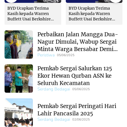
BYD Ucapkan Terima
BYD Ucapkan Terima
Kasih kepada Warren
Kasih kepada Warren
Buffett Usai Berkshire
Buffett Usai Berkshire
Jual Habis Saham
Jual Habis Saham
Perbaikan Jalan Mangga Dua-
Nagur Dimulai, Wabup Sergai
Minta Warga Bersabar Demi
Peristiwa
Kualitas Terbaik
05/06/2025
Pemkab Sergai Salurkan 125
Ekor Hewan Qurban ASN ke
Seluruh Kecamatan
Serdang Bedagai
05/06/2025
Pemkab Sergai Peringati Hari
Lahir Pancasila 2025
Serdang Bedagai
02/06/2025