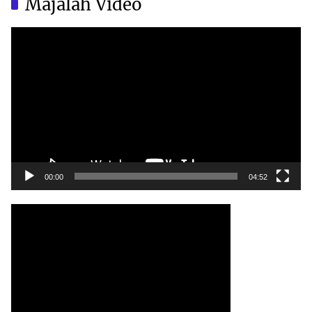
Majalah Video
Video
Player
00:00
04:52