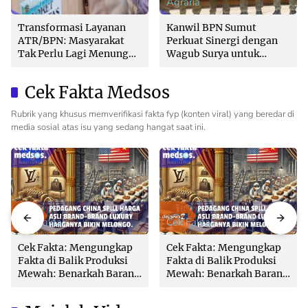
Agraria
Agraria
Transformasi Layanan
Kanwil BPN Sumut
ATR/BPN: Masyarakat
Perkuat Sinergi dengan
Tak Perlu Lagi Menunggu
Wagub Surya untuk
Tanpa Kepastian
Wujudkan Tata Kelola
Pertanahan Profesional
Cek Fakta Medsos
Rubrik yang khusus memverifikasi fakta fyp (konten viral) yang beredar di
media sosial atas isu yang sedang hangat saat ini.
Cek Fakta
Cek Fakta
Cek Fakta: Mengungkap
Cek Fakta: Mengungkap
Fakta di Balik Produksi
Fakta di Balik Produksi
Mewah: Benarkah Barang
Mewah: Benarkah Barang
Brand Ternama Dibuat di
Brand Ternama Dibuat di
China?
China?