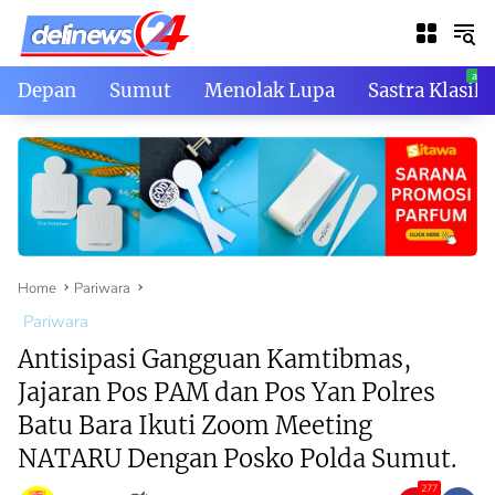
Skip
to
content
Depan
Sumut
Menolak Lupa
Sastra Klasik
Home
Pariwara
Pariwara
Antisipasi Gangguan Kamtibmas,
Jajaran Pos PAM dan Pos Yan Polres
Batu Bara Ikuti Zoom Meeting
NATARU Dengan Posko Polda Sumut.
277