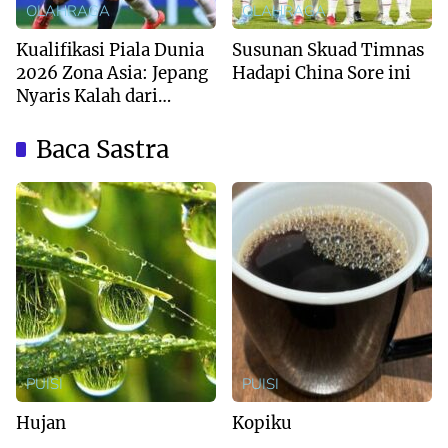
OLAHRAGA
OLAHRAGA
Kualifikasi Piala Dunia
Susunan Skuad Timnas
2026 Zona Asia: Jepang
Hadapi China Sore ini
Nyaris Kalah dari
Australia
Baca Sastra
PUISI
PUISI
Hujan
Kopiku