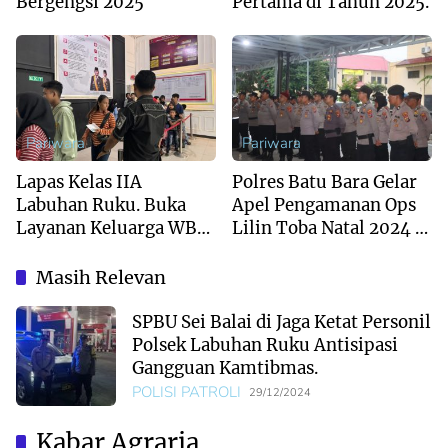
Bergengsi 2025
Pertama di Tahun 2025.
Pariwara
Pariwara
Lapas Kelas IIA
Polres Batu Bara Gelar
Labuhan Ruku. Buka
Apel Pengamanan Ops
Layanan Keluarga WBP
Lilin Toba Natal 2024 &
Kunjungan Tatap Muka.
Tahun Baru 2025.
Masih Relevan
SPBU Sei Balai di Jaga Ketat Personil
Polsek Labuhan Ruku Antisipasi
Gangguan Kamtibmas.
POLISI PATROLI
29/12/2024
Kabar Agraria