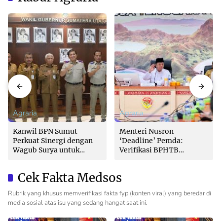
Agraria
Agraria
Kanwil BPN Sumut
Menteri Nusron
Perkuat Sinergi dengan
‘Deadline’ Pemda:
Wagub Surya untuk
Verifikasi BPHTB
Wujudkan Tata Kelola
Maksimal 3 Hari, Jangan
Pertanahan Profesional
Bikin Balik Nama
Cek Fakta Medsos
Lambat!
Rubrik yang khusus memverifikasi fakta fyp (konten viral) yang beredar di
media sosial atas isu yang sedang hangat saat ini.