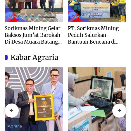
Mandailing Natal
Mandailing Natal
Sorikmas Mining Gelar
PT. Sorikmas Mining
Baksos Jum’at Barokah
Peduli Salurkan
Di Desa Muara Batang
Bantuan Bencana di
Angkola
Desa Tangga Bosi
Kabar Agraria
Agraria
Agraria