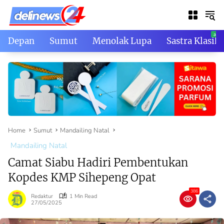
Skip
to
content
Depan
Sumut
Menolak Lupa
Sastra Klasik
Home
Sumut
Mandailing Natal
Mandailing Natal
Camat Siabu Hadiri Pembentukan
Kopdes KMP Sihepeng Opat
386
Redaktur
1 Min Read
27/05/2025