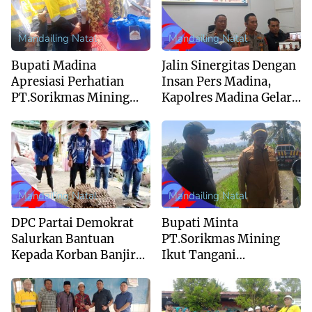
Mandailing Natal
Mandailing Natal
Bupati Madina
Jalin Sinergitas Dengan
Apresiasi Perhatian
Insan Pers Madina,
PT.Sorikmas Mining
Kapolres Madina Gelar
Terhadap Bencana
Coffee Morning
Banjir
Mandailing Natal
Mandailing Natal
DPC Partai Demokrat
Bupati Minta
Salurkan Bantuan
PT.Sorikmas Mining
Kepada Korban Banjir
Ikut Tangani
Di Desa Tolang Julu
Normalisasi Sungai Aek
Sibontar, Desa Bonan
Dolok