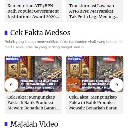
Kementerian ATR/BPN
Transformasi Layanan
Raih Popular Government
ATR/BPN: Masyarakat
Institutions Award 2026
Tak Perlu Lagi Menunggu
dari The Iconomics
Tanpa Kepastian
Cek Fakta Medsos
Rubrik yang khusus memverifikasi fakta fyp (konten viral) yang beredar di
media sosial atas isu yang sedang hangat saat ini.
Cek Fakta
Cek Fakta
Cek Fakta: Mengungkap
Cek Fakta: Mengungkap
Fakta di Balik Produksi
Fakta di Balik Produksi
Mewah: Benarkah Barang
Mewah: Benarkah Barang
Brand Ternama Dibuat di
Brand Ternama Dibuat di
China?
China?
Majalah Video