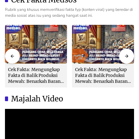
Rubrik yang khusus memverifikasi fakta fyp (konten viral) yang beredar di
media sosial atas isu yang sedang hangat saat ini.
Cek Fakta
Cek Fakta
Cek Fakta: Mengungkap
Cek Fakta: Mengungkap
Fakta di Balik Produksi
Fakta di Balik Produksi
Mewah: Benarkah Barang
Mewah: Benarkah Barang
Brand Ternama Dibuat di
Brand Ternama Dibuat di
China?
China?
Majalah Video
Video
Player