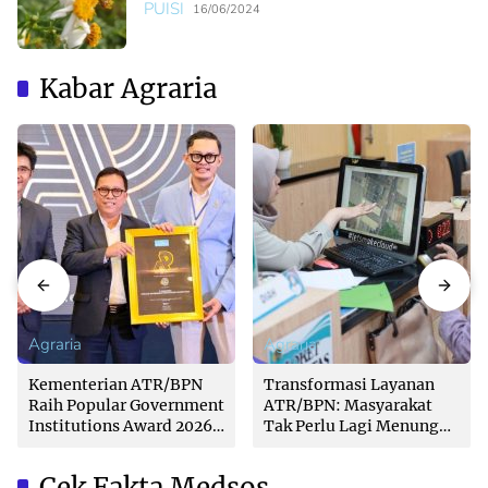
PUISI
16/06/2024
Kabar Agraria
Agraria
Agraria
Kementerian ATR/BPN
Transformasi Layanan
Raih Popular Government
ATR/BPN: Masyarakat
Institutions Award 2026
Tak Perlu Lagi Menunggu
dari The Iconomics
Tanpa Kepastian
Cek Fakta Medsos