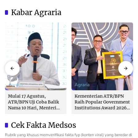
Kabar Agraria
Agraria
Agraria
Mulai 17 Agustus,
Kementerian ATR/BPN
ATR/BPN Uji Coba Balik
Raih Popular Government
Nama 10 Hari, Menteri
Institutions Award 2026
Nusron: Butuh Dukungan
dari The Iconomics
Pemda dan PPAT
Cek Fakta Medsos
Rubrik yang khusus memverifikasi fakta fyp (konten viral) yang beredar di