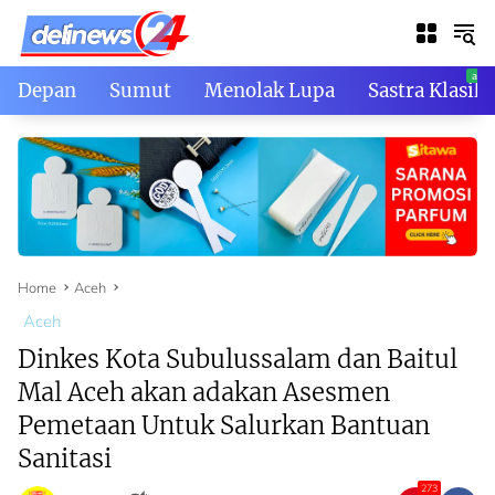
Skip
to
content
Depan
Sumut
Menolak Lupa
Sastra Klasik
Home
Aceh
Aceh
Dinkes Kota Subulussalam dan Baitul
Mal Aceh akan adakan Asesmen
Pemetaan Untuk Salurkan Bantuan
Sanitasi
273