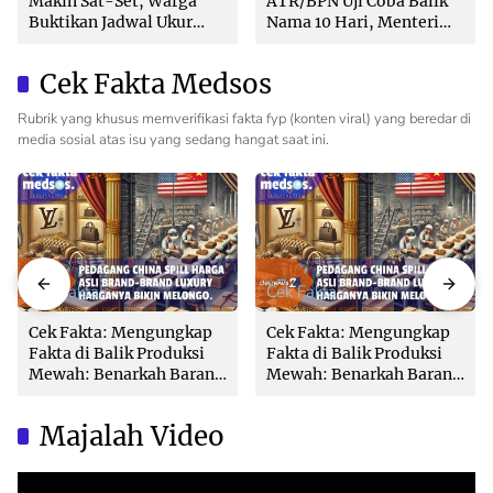
Makin Sat-Set, Warga
ATR/BPN Uji Coba Balik
Buktikan Jadwal Ukur
Nama 10 Hari, Menteri
Langsung Ditentukan di
Nusron: Butuh Dukungan
Loket
Pemda dan PPAT
Cek Fakta Medsos
Rubrik yang khusus memverifikasi fakta fyp (konten viral) yang beredar di
media sosial atas isu yang sedang hangat saat ini.
Cek Fakta
Cek Fakta
Cek Fakta: Mengungkap
Cek Fakta: Mengungkap
Fakta di Balik Produksi
Fakta di Balik Produksi
Mewah: Benarkah Barang
Mewah: Benarkah Barang
Brand Ternama Dibuat di
Brand Ternama Dibuat di
China?
China?
Majalah Video
Video