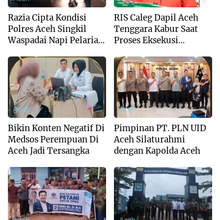
Razia Cipta Kondisi
RIS Caleg Dapil Aceh
Polres Aceh Singkil
Tenggara Kabur Saat
Waspadai Napi Pelarian
Proses Eksekusi
Lapas Kutacane
Sengketa Anak
Aceh
Aceh
Bikin Konten Negatif Di
Pimpinan PT. PLN UID
Medsos Perempuan Di
Aceh Silaturahmi
Aceh Jadi Tersangka
dengan Kapolda Aceh
Aceh
Aceh