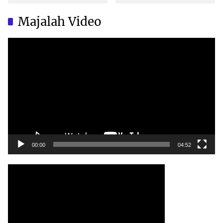
Brand Ternama Dibuat di
Brand Ternama Dibuat di
China?
China?
Majalah Video
Video
Player
00:00
04:52