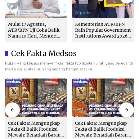
Agraria
Agraria
Mulai 17 Agustus,
Kementerian ATR/BPN
ATR/BPN Uji Coba Balik
Raih Popular Government
Nama 10 Hari, Menteri
Institutions Award 2026
Nusron: Butuh Dukungan
dari The Iconomics
Pemda dan PPAT
Cek Fakta Medsos
Rubrik yang khusus memverifikasi fakta fyp (konten viral) yang beredar di
media sosial atas isu yang sedang hangat saat ini.
Cek Fakta
Cek Fakta
Cek Fakta: Mengungkap
Cek Fakta: Mengungkap
Fakta di Balik Produksi
Fakta di Balik Produksi
Mewah: Benarkah Barang
Mewah: Benarkah Barang