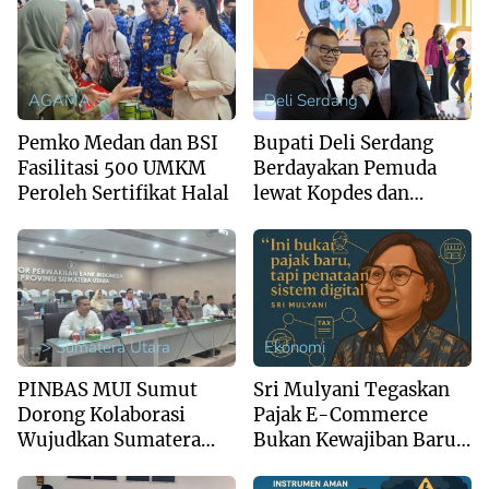
AGAMA
Deli Serdang
Pemko Medan dan BSI
Bupati Deli Serdang
Fasilitasi 500 UMKM
Berdayakan Pemuda
Peroleh Sertifikat Halal
lewat Kopdes dan
Brigade Pangan
--> Sumatera Utara
Ekonomi
PINBAS MUI Sumut
Sri Mulyani Tegaskan
Dorong Kolaborasi
Pajak E-Commerce
Wujudkan Sumatera
Bukan Kewajiban Baru,
Utara sebagai Pusat
Tapi Penataan Sistem