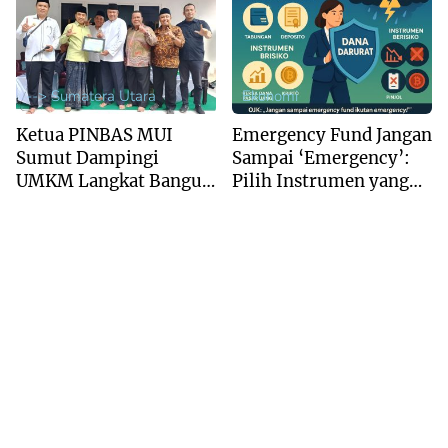
Ekonomi Syariah
Digital
Regional
--> Sumatera Utara
Ekonomi
Ketua PINBAS MUI
Emergency Fund Jangan
Sumut Dampingi
Sampai ‘Emergency’:
UMKM Langkat Bangun
Pilih Instrumen yang
Bisnis Berkelanjutan
Tepat
Berbasis Syariah