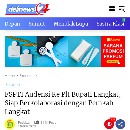
Skip
to
content
Depan
Sumut
Menolak Lupa
Sastra Klasik
Home
Ekonomi
Ekonomi
FSPTI Audensi Ke Plt Bupati Langkat,
Siap Berkolaborasi dengan Pemkab
Langkat
203
Redaktur
2 Min Read
10/03/2023