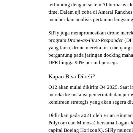
terhubung dengan sistem AI berbasis cl
time. Dalam uji coba di Amaral Ranches
memberikan analisis pertanian langsun
SiFly juga mempromosikan drone merek
program
Drone-as-First-Responder
(DFR
yang lama, drone mereka bisa menjangka
bergantung pada jaringan docking mah
DFR hingga 90% per mil persegi.
Kapan Bisa Dibeli?
Q12 akan mulai dikirim Q4 2025. Saat i
mereka ke instansi pemerintah dan peru
kemitraan strategis yang akan segera 
Didirikan pada 2021 oleh Brian Hinman 
Polycom dan Mimosa) bersama Logan Jon
capital Boeing HorizonX), SiFly muncul 