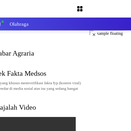
l
Olahraga
×
abar Agraria
ek Fakta Medsos
yang khusus memverifikasi fakta fyp (konten viral)
redar di media sosial atas isu yang sedang hangat
.
ajalah Video