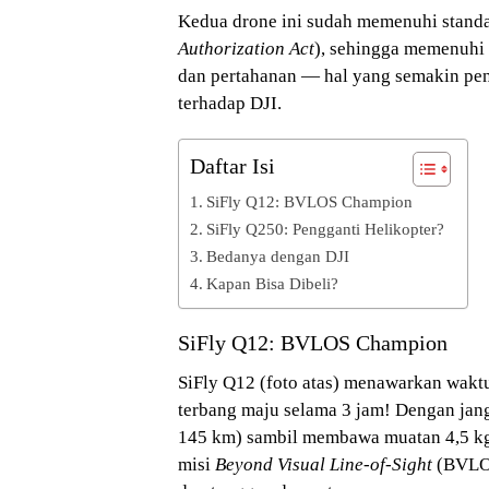
Kedua drone ini sudah memenuhi stand
Authorization Act
), sehingga memenuhi 
dan pertahanan — hal yang semakin pen
terhadap DJI.
Daftar Isi
SiFly Q12: BVLOS Champion
SiFly Q250: Pengganti Helikopter?
Bedanya dengan DJI
Kapan Bisa Dibeli?
SiFly Q12: BVLOS Champion
SiFly Q12 (foto atas) menawarkan wak
terbang maju selama 3 jam! Dengan jang
145 km) sambil membawa muatan 4,5 kg,
misi
Beyond Visual Line-of-Sight
(BVLOS)