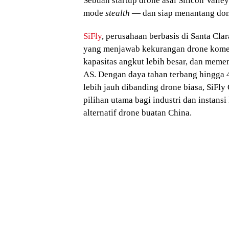
Sebuah startup drone asal Silicon Valley
mode
stealth
— dan siap menantang dom
SiFly
, perusahaan berbasis di Santa Cl
yang menjawab kekurangan drone komer
kapasitas angkut lebih besar, dan mem
AS. Dengan daya tahan terbang hingga 4 
lebih jauh dibanding drone biasa, SiFl
pilihan utama bagi industri dan instans
alternatif drone buatan China.