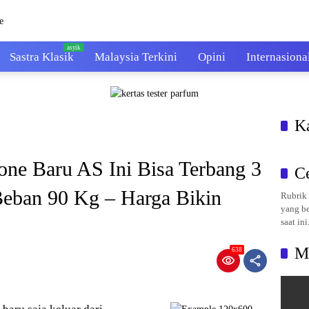
Sastra Klasik
Malaysia Terkini
Opini
Internasiona
K
 Baru AS Ini Bisa Terbang 3
C
eban 90 Kg – Harga Bikin
Rubrik 
yang be
saat ini
M
638