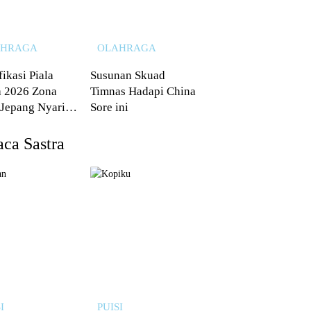
AHRAGA
OLAHRAGA
fikasi Piala
Susunan Skuad
 2026 Zona
Timnas Hadapi China
 Jepang Nyaris
Sore ini
 dari Australia
ca Sastra
I
PUISI