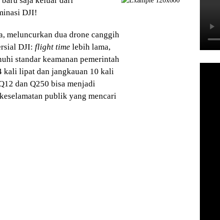
 baru saja keluar dari
inasi DJI!
ara, meluncurkan dua drone canggih
sial DJI:
flight time
lebih lama,
enuhi standar keamanan pemerintah
kali lipat dan jangkauan 10 kali
y Q12 dan Q250 bisa menjadi
i keselamatan publik yang mencari