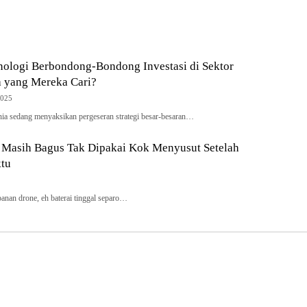
nologi Berbondong-Bondong Investasi di Sektor
a yang Mereka Cari?
2025
nia sedang menyaksikan pergeseran strategi besar-besaran…
 Masih Bagus Tak Dipakai Kok Menyusut Setelah
tu
nan drone, eh baterai tinggal separo…