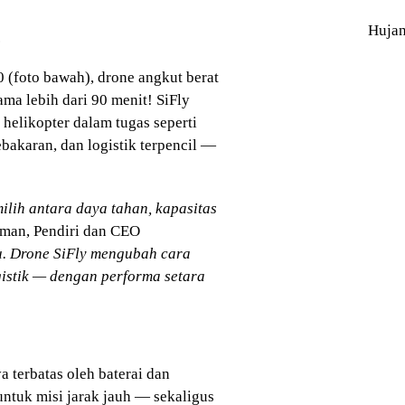
Huja
?
(foto bawah), drone angkut berat
a lebih dari 90 menit! SiFly
helikopter dalam tugas seperti
akaran, dan logistik terpencil —
lih antara daya tahan, kapasitas
nman, Pendiri dan CEO
u. Drone SiFly mengubah cara
ogistik — dengan performa setara
 terbatas oleh baterai dan
untuk misi jarak jauh — sekaligus