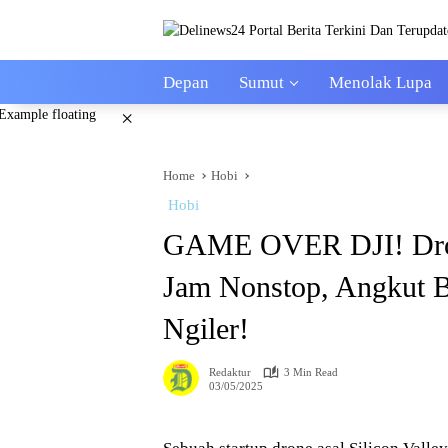
Skip
to
content
Depan
Sumut
Menolak Lupa
×
Home
Hobi
Hobi
GAME OVER DJI! Drone
Jam Nonstop, Angkut B
Ngiler!
Redaktur
3 Min Read
03/05/2025