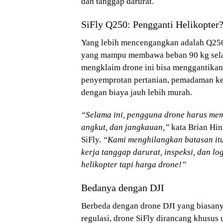
dan tanggap darurat.
SiFly Q250: Pengganti Helikopter
Yang lebih mencengangkan adalah Q250 
yang mampu membawa beban 90 kg selam
mengklaim drone ini bisa menggantikan 
penyemprotan pertanian, pemadaman keb
dengan biaya jauh lebih murah.
“Selama ini, pengguna drone harus memi
angkut, dan jangkauan,”
kata Brian Hi
SiFly.
“Kami menghilangkan batasan it
kerja tanggap darurat, inspeksi, dan l
helikopter tapi harga drone!”
Bedanya dengan DJI
Berbeda dengan drone DJI yang biasanya
regulasi, drone SiFly dirancang khusus 