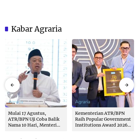
Kabar Agraria
Agraria
Agraria
Mulai 17 Agustus,
Kementerian ATR/BPN
ATR/BPN Uji Coba Balik
Raih Popular Government
Nama 10 Hari, Menteri
Institutions Award 2026
Nusron: Butuh Dukungan
dari The Iconomics
Pemda dan PPAT