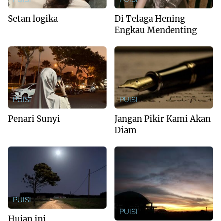
Setan logika
Di Telaga Hening
Engkau Mendenting
PUISI
PUISI
Penari Sunyi
Jangan Pikir Kami Akan
Diam
PUISI
PUISI
Hujan ini