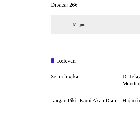
Dibaca:
266
Maljum
Relevan
PUISI
PUISI
Setan logika
Di Telaga 
Menden
PUISI
PUISI
Jangan Pikir Kami Akan Diam
Hujan i