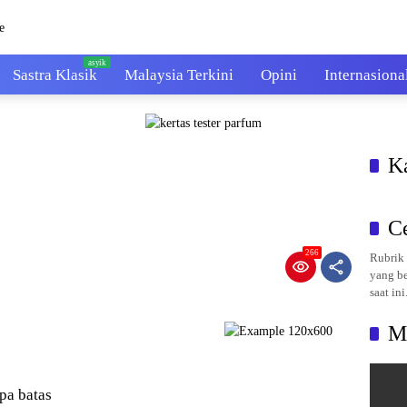
Sastra Klasik
Malaysia Terkini
Opini
Internasiona
K
C
266
Rubrik 
yang be
saat ini
M
pa batas