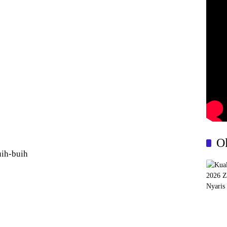
O
uih-buih