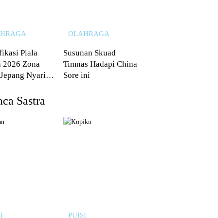
AHRAGA
OLAHRAGA
fikasi Piala
Susunan Skuad
 2026 Zona
Timnas Hadapi China
 Jepang Nyaris
Sore ini
 dari Australia
ca Sastra
I
PUISI