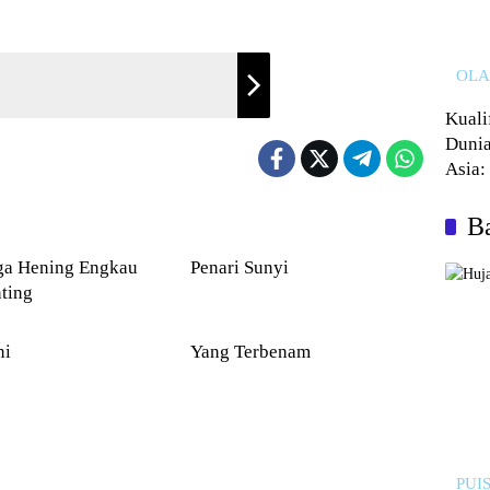
OL
Kuali
Dunia
Asia:
Kalah
Ba
PUISI
Hening Engkau
Penari Sunyi
ting
PUISI
ni
Yang Terbenam
PUIS