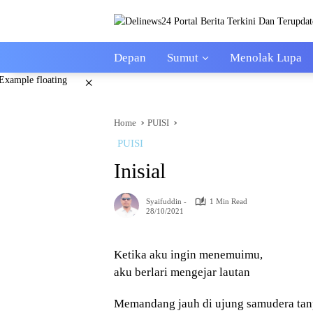
Skip
to
content
Depan
Sumut
Menolak Lupa
×
Home
PUISI
PUISI
Inisial
Syaifuddin -
1 Min Read
28/10/2021
Ketika aku ingin menemuimu,
aku berlari mengejar lautan
Memandang jauh di ujung samudera tan