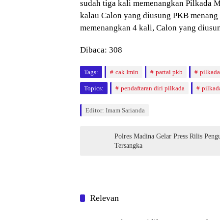
sudah tiga kali memenangkan Pilkada Ma
kalau Calon yang diusung PKB menang 
memenangkan 4 kali, Calon yang diusun
Dibaca:
308
Tags:
cak Imin
partai pkb
pilkada
Topics:
pendaftaran diri pilkada
pilkad
Editor: Imam Sarianda
Polres Madina Gelar Press Rilis Pengungkapan Kasus 
Tersangka
Relevan
NASIONAL
NASI