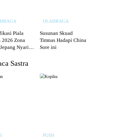
AHRAGA
OLAHRAGA
fikasi Piala
Susunan Skuad
 2026 Zona
Timnas Hadapi China
 Jepang Nyaris
Sore ini
 dari Australia
ca Sastra
I
PUISI