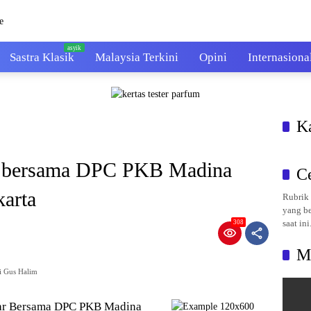
Sastra Klasik
Malaysia Terkini
Opini
Internasiona
K
ra bersama DPC PKB Madina
C
karta
Rubrik 
yang be
saat ini
308
M
i Gus Halim
dar Bersama DPC PKB Madina