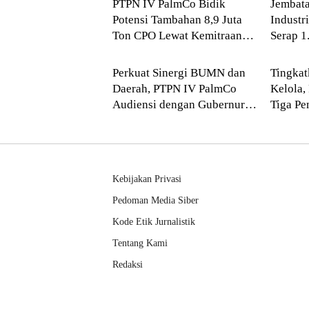
PTPN IV PalmCo Bidik
Jembata
Potensi Tambahan 8,9 Juta
Industr
Ton CPO Lewat Kemitraan
Serap 1
NASIONAL
NASI
Sawit Rakyat
dalam 
Perkuat Sinergi BUMN dan
Tingkat
Daerah, PTPN IV PalmCo
Kelola,
Audiensi dengan Gubernur
Tiga Pe
Sumbar Mahyeldi
Group 
Kebijakan Privasi
Pedoman Media Siber
Kode Etik Jurnalistik
Tentang Kami
Redaksi