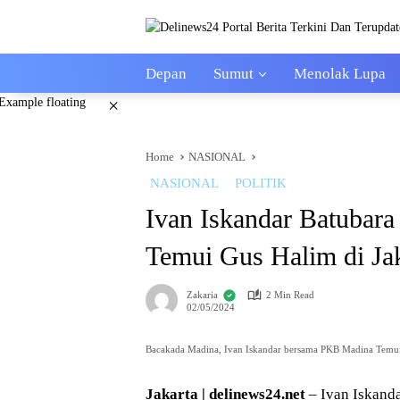
Skip
to
content
Depan
Sumut
Menolak Lupa
×
Home
NASIONAL
NASIONAL
POLITIK
Ivan Iskandar Batuba
Temui Gus Halim di Ja
Zakaria
2 Min Read
02/05/2024
Bacakada Madina, Ivan Iskandar bersama PKB Madina Temu
Jakarta | delinews24.net
– Ivan Iskan