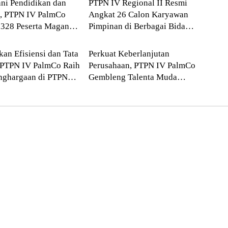
ni Pendidikan dan
PTPN IV Regional II Resmi
i, PTPN IV PalmCo
Angkat 26 Calon Karyawan
.328 Peserta Magang
Pimpinan di Berbagai Bidang
ONAL
NASIONAL
2 Tahun
Operasional
kan Efisiensi dan Tata
Perkuat Keberlanjutan
 PTPN IV PalmCo Raih
Perusahaan, PTPN IV PalmCo
nghargaan di PTPN
Gembleng Talenta Muda
2026
Lewat Next Gen Leaders
Camp 2026