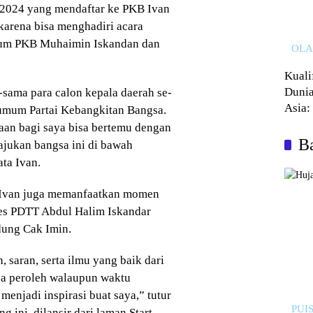
 2024 yang mendaftar ke PKB Ivan
karena bisa menghadiri acara
mum PKB Muhaimin Iskandan dan
OL
Kuali
Dunia
-sama para calon kepala daerah se-
Asia:
 umum Partai Kebangkitan Bangsa.
Kalah
an bagi saya bisa bertemu dengan
Ba
jukan bangsa ini di bawah
ta Ivan.
, Ivan juga memanfaatkan momen
des PDTT Abdul Halim Iskandar
dung Cak Imin.
 saran, serta ilmu yang baik dari
ya peroleh walaupun waktu
enjadi inspirasi buat saya,” tutur
PUIS
ini, dilansir dari laman Start