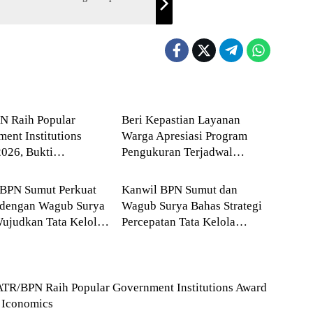
a
Agraria
N Raih Popular
Beri Kepastian Layanan
ent Institutions
Warga Apresiasi Program
026, Bukti
Pengukuran Terjadwal
a
Agraria
yaan Publik Terhadap
ATR/BPN
kasi Kementerian
 BPN Sumut Perkuat
Kanwil BPN Sumut dan
 dengan Wagub Surya
Wagub Surya Bahas Strategi
ujudkan Tata Kelola
Percepatan Tata Kelola
han Profesional
Pertanahan Daerah
ATR/BPN Raih Popular Government Institutions Award
 Iconomics