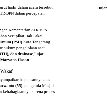
turut hadir dalam acara tersebut,
Huja
ATR/BPN dalam percepatan
kungan Kementerian ATR/BPN
ahan Sertipikat Hak Pakai
s Umum (PSU)
Kota Tangerang.
sar hukum pengelolaan aset
RTH), dan drainase
,” ujar
,
Maryono Hasan
.
t Wakaf
enyampaikan kepuasannya atas
urwanto (55)
, pengelola Masjid
n kebahagiaannya karena proses