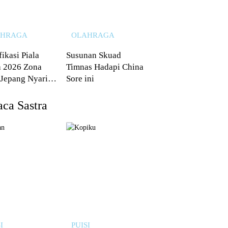
AHRAGA
OLAHRAGA
fikasi Piala
Susunan Skuad
 2026 Zona
Timnas Hadapi China
 Jepang Nyaris
Sore ini
 dari Australia
ca Sastra
I
PUISI