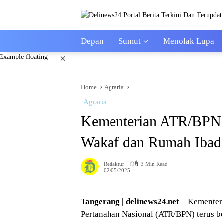
Skip
to
content
Depan
Sumut
Menolak Lupa
×
Home
Agraria
Agraria
Kementerian ATR/BPN P
Wakaf dan Rumah Ibada
Redaktur
3 Min Read
02/05/2025
Tangerang | delinews24.net
– Kementer
Pertanahan Nasional (ATR/BPN) terus 