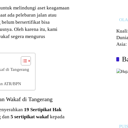
g untuk melindungi aset keagamaan
saat ada pelebaran jalan atau
OL
belum bersertifikat bisa
snya. Oleh karena itu, kami
Kuali
akaf segera mengurus
Dunia
Asia:
Kalah
Ba
kaf di Tangerang
ian ATR/BPN
dan Wakaf di Tangerang
menyerahkan
19 Sertipikat Hak
g dan
5 sertipikat wakaf
kepada
PUIS