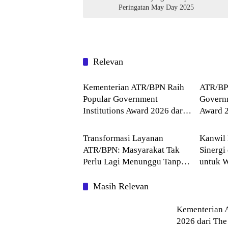
Peringatan May Day 2025
Relevan
Agraria
Agrari
Kementerian ATR/BPN Raih
ATR/BP
Popular Government
Governm
Institutions Award 2026 dari
Award 2
Agraria
Agrari
The Iconomics
Keperca
Komuni
Transformasi Layanan
Kanwil
ATR/BPN: Masyarakat Tak
Sinergi
Perlu Lagi Menunggu Tanpa
untuk W
Kepastian
Pertana
Masih Relevan
Kementerian 
2026 dari The