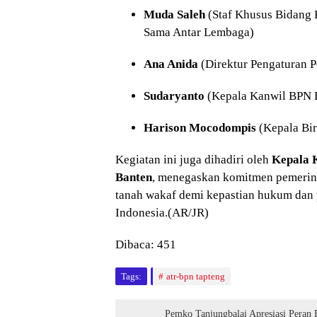
Muda Saleh
(Staf Khusus Bidang 
Sama Antar Lembaga)
Ana Anida
(Direktur Pengaturan 
Sudaryanto
(Kepala Kanwil BPN 
Harison Mocodompis
(Kepala Bi
Kegiatan ini juga dihadiri oleh
Kepala K
Banten
, menegaskan komitmen pemerint
tanah wakaf demi kepastian hukum dan 
Indonesia.(AR/JR)
Dibaca:
451
Tags:
atr-bpn tapteng
Pemko Tanjungbalai Apresiasi Peran