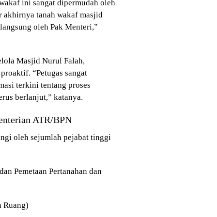
 wakaf ini sangat dipermudah oleh
 akhirnya tanah wakaf masjid
 langsung oleh Pak Menteri,”
elola Masjid Nurul Falah,
roaktif. “Petugas sangat
si terkini tentang proses
erus berlanjut,” katanya.
menterian ATR/BPN
ngi oleh sejumlah pejabat tinggi
 dan Pemetaan Pertanahan dan
ta Ruang)