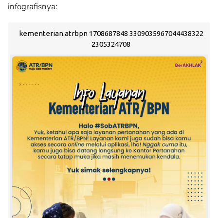
infografisnya:
kementerian.atrbpn 1708687848 3309035967044438322
2305324708