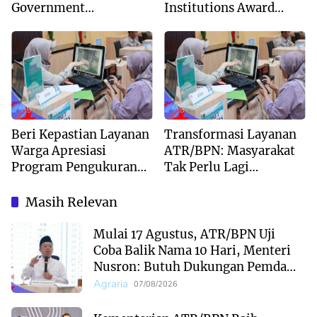
Government
Institutions Award
Institutions Award
2026, Bukti
2026 dari The
Kepercayaan Publik
Iconomics
Terhadap Komunikasi
Kementerian
Agraria
Agraria
Beri Kepastian Layanan
Transformasi Layanan
Warga Apresiasi
ATR/BPN: Masyarakat
Program Pengukuran
Tak Perlu Lagi
Terjadwal ATR/BPN
Menunggu Tanpa
Kepastian
Masih Relevan
Mulai 17 Agustus, ATR/BPN Uji
Coba Balik Nama 10 Hari, Menteri
Nusron: Butuh Dukungan Pemda
dan PPAT
Agraria
07/08/2026