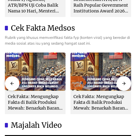
ATR/BPN Uji Coba Balik
Raih Popular Government
Nama 10 Hari, Menteri
Institutions Award 2026
Nusron: Butuh Dukungan
dari The Iconomics
Pemda dan PPAT
Cek Fakta Medsos
Rubrik yang khusus memverifikasi fakta fyp (konten viral) yang beredar di
media sosial atas isu yang sedang hangat saat ini.
Cek Fakta
Cek Fakta
Cek Fakta: Mengungkap
Cek Fakta: Mengungkap
Fakta di Balik Produksi
Fakta di Balik Produksi
Mewah: Benarkah Barang
Mewah: Benarkah Barang
Brand Ternama Dibuat di
Brand Ternama Dibuat di
China?
China?
Majalah Video