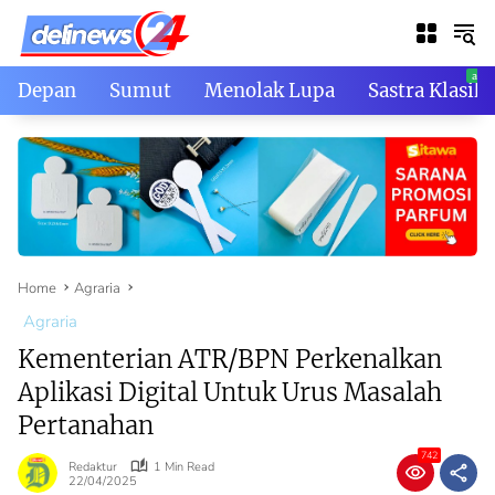
Skip
to
content
Depan
Sumut
Menolak Lupa
Sastra Klasik
Home
Agraria
Agraria
Kementerian ATR/BPN Perkenalkan
Aplikasi Digital Untuk Urus Masalah
Pertanahan
742
Redaktur
1 Min Read
22/04/2025