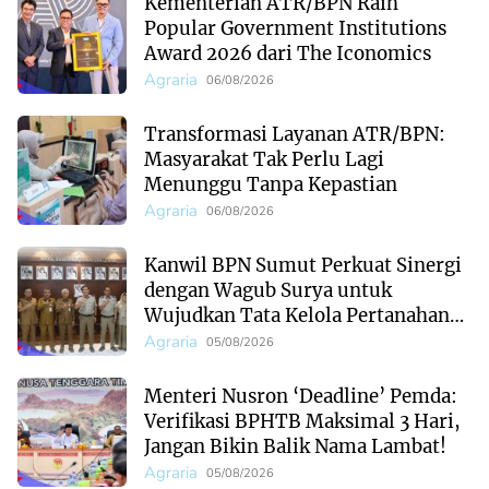
Kementerian ATR/BPN Raih
Popular Government Institutions
Award 2026 dari The Iconomics
Agraria
06/08/2026
Transformasi Layanan ATR/BPN:
Masyarakat Tak Perlu Lagi
Menunggu Tanpa Kepastian
Agraria
06/08/2026
Kanwil BPN Sumut Perkuat Sinergi
dengan Wagub Surya untuk
Wujudkan Tata Kelola Pertanahan
Profesional
Agraria
05/08/2026
Menteri Nusron ‘Deadline’ Pemda:
Verifikasi BPHTB Maksimal 3 Hari,
Jangan Bikin Balik Nama Lambat!
Agraria
05/08/2026