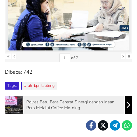
«
‹
›
»
of
7
Dibaca:
742
Tags:
atr-bpn tapteng
Polres Batu Bara Pererat Sinergi dengan Insan
Pers Melalui Coffee Morning