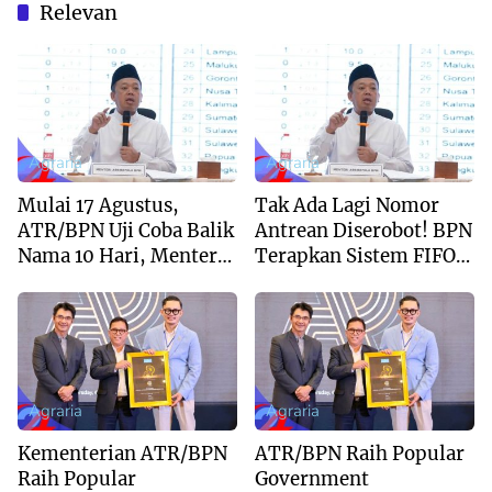
Relevan
Agraria
Agraria
Mulai 17 Agustus,
Tak Ada Lagi Nomor
ATR/BPN Uji Coba Balik
Antrean Diserobot! BPN
Nama 10 Hari, Menteri
Terapkan Sistem FIFO
Nusron: Butuh
dan Pengukuran
Dukungan Pemda dan
Terjadwal
PPAT
Agraria
Agraria
Kementerian ATR/BPN
ATR/BPN Raih Popular
Raih Popular
Government