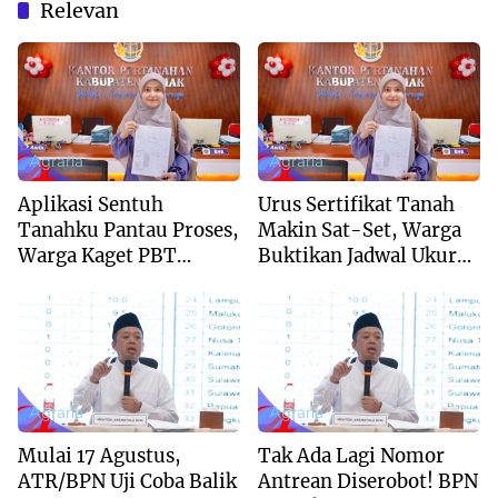
Relevan
Agraria
Agraria
Aplikasi Sentuh
Urus Sertifikat Tanah
Tanahku Pantau Proses,
Makin Sat-Set, Warga
Warga Kaget PBT
Buktikan Jadwal Ukur
Rampung dalam
Langsung Ditentukan di
Sepekan
Loket
Agraria
Agraria
Mulai 17 Agustus,
Tak Ada Lagi Nomor
ATR/BPN Uji Coba Balik
Antrean Diserobot! BPN