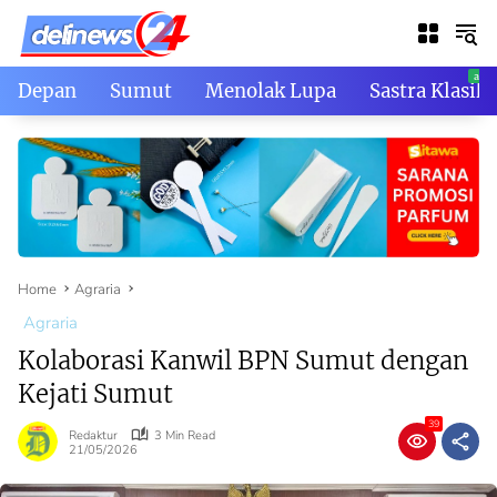
Skip
to
content
Depan
Sumut
Menolak Lupa
Sastra Klasik
Home
Agraria
Agraria
Kolaborasi Kanwil BPN Sumut dengan
Kejati Sumut
39
Redaktur
3 Min Read
21/05/2026