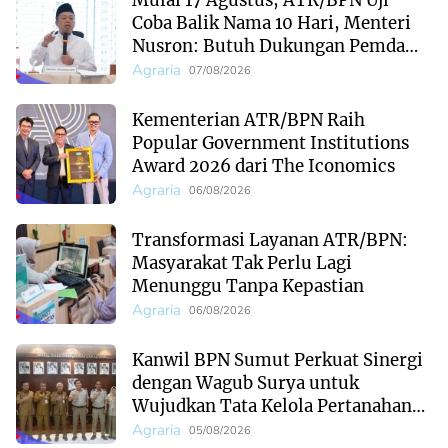
Mulai 17 Agustus, ATR/BPN Uji
Coba Balik Nama 10 Hari, Menteri
Nusron: Butuh Dukungan Pemda
dan PPAT
Agraria
07/08/2026
Kementerian ATR/BPN Raih
Popular Government Institutions
Award 2026 dari The Iconomics
Agraria
06/08/2026
Transformasi Layanan ATR/BPN:
Masyarakat Tak Perlu Lagi
Menunggu Tanpa Kepastian
Agraria
06/08/2026
Kanwil BPN Sumut Perkuat Sinergi
dengan Wagub Surya untuk
Wujudkan Tata Kelola Pertanahan
Profesional
Agraria
05/08/2026