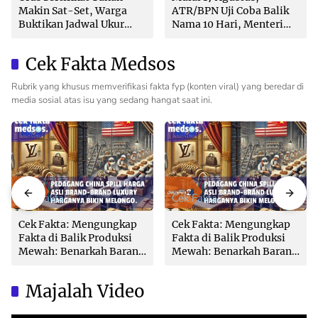
Makin Sat-Set, Warga
ATR/BPN Uji Coba Balik
Buktikan Jadwal Ukur
Nama 10 Hari, Menteri
Langsung Ditentukan di
Nusron: Butuh Dukungan
Loket
Pemda dan PPAT
Cek Fakta Medsos
Rubrik yang khusus memverifikasi fakta fyp (konten viral) yang beredar di
media sosial atas isu yang sedang hangat saat ini.
Cek Fakta
Cek Fakta
Cek Fakta: Mengungkap
Cek Fakta: Mengungkap
Fakta di Balik Produksi
Fakta di Balik Produksi
Mewah: Benarkah Barang
Mewah: Benarkah Barang
Brand Ternama Dibuat di
Brand Ternama Dibuat di
China?
China?
Majalah Video