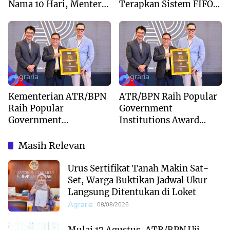
Nama 10 Hari, Menteri
Terapkan Sistem FIFO
Nusron: Butuh
dan Pengukuran
Dukungan Pemda dan
Terjadwal
PPAT
Agraria
Agraria
Kementerian ATR/BPN
ATR/BPN Raih Popular
Raih Popular
Government
Government
Institutions Award
Institutions Award
2026, Bukti
2026 dari The
Kepercayaan Publik
Masih Relevan
Iconomics
Terhadap Komunikasi
Kementerian
Urus Sertifikat Tanah Makin Sat-
Set, Warga Buktikan Jadwal Ukur
Langsung Ditentukan di Loket
Agraria
08/08/2026