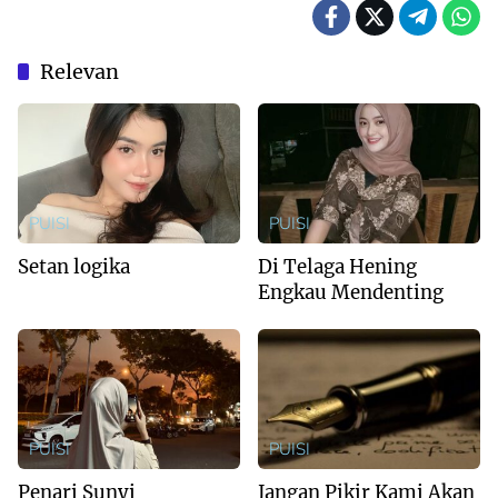
Relevan
PUISI
PUISI
Setan logika
Di Telaga Hening
Engkau Mendenting
PUISI
PUISI
Penari Sunyi
Jangan Pikir Kami Akan