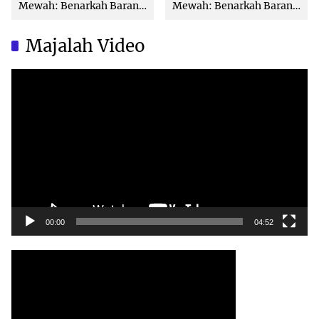
Mewah: Benarkah Barang
Mewah: Benarkah Barang
Brand Ternama Dibuat di
Brand Ternama Dibuat di
China?
China?
Majalah Video
Video
Player
00:00
04:52