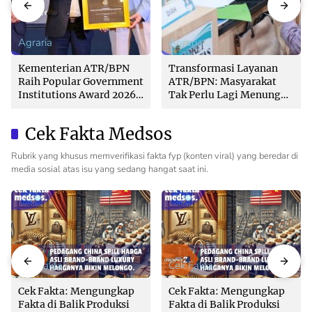
Agraria
Agraria
Kementerian ATR/BPN
Transformasi Layanan
Raih Popular Government
ATR/BPN: Masyarakat
Institutions Award 2026
Tak Perlu Lagi Menunggu
dari The Iconomics
Tanpa Kepastian
Cek Fakta Medsos
Rubrik yang khusus memverifikasi fakta fyp (konten viral) yang beredar di
media sosial atas isu yang sedang hangat saat ini.
Cek Fakta
Cek Fakta
Cek Fakta: Mengungkap
Cek Fakta: Mengungkap
Fakta di Balik Produksi
Fakta di Balik Produksi