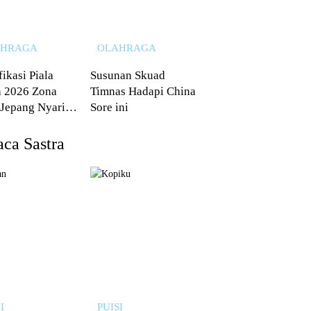
AHRAGA
OLAHRAGA
fikasi Piala
Susunan Skuad
 2026 Zona
Timnas Hadapi China
 Jepang Nyaris
Sore ini
 dari Australia
ca Sastra
I
PUISI