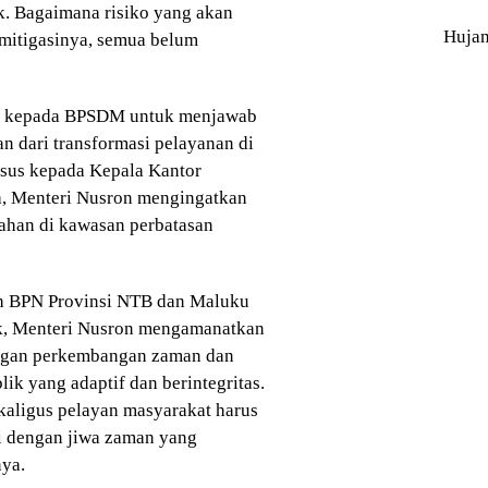
nk. Bagaimana risiko yang akan
Huja
 mitigasinya, semua belum
ar kepada BPSDM untuk menjawab
n dari transformasi pelayanan di
sus kepada Kepala Kantor
a, Menteri Nusron mengingatkan
nahan di kawasan perbatasan
h BPN Provinsi NTB dan Maluku
tik, Menteri Nusron mengamanatkan
engan perkembangan zaman dan
ik yang adaptif dan berintegritas.
sekaligus pelayan masyarakat harus
i dengan jiwa zaman yang
nya.