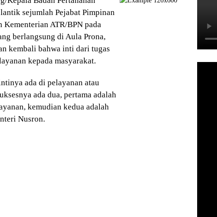
ang/Kepala Badan Pertanahan
antik sejumlah Pejabat Pimpinan
gan Kementerian ATR/BPN pada
ang berlangsung di Aula Prona,
an kembali bahwa inti dari tugas
layanan kepada masyarakat.
ntinya ada di pelayanan atau
uksesnya ada dua, pertama adalah
layanan, kemudian kedua adalah
nteri Nusron.