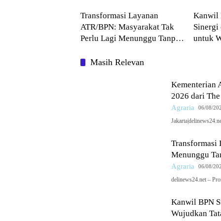
The Iconomics
Keperca
Komuni
Transformasi Layanan
Kanwil
ATR/BPN: Masyarakat Tak
Sinergi
Perlu Lagi Menunggu Tanpa
untuk W
Kepastian
Pertana
Masih Relevan
Kementerian 
2026 dari The
Agraria
06/08/20
Jakarta|delinews24.
Transformasi
Menunggu Tan
Agraria
06/08/20
delinews24.net – Pr
Kanwil BPN S
Wujudkan Tata