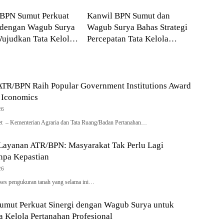
yaan Publik Terhadap
ATR/BPN
kasi Kementerian
 BPN Sumut Perkuat
Kanwil BPN Sumut dan
 dengan Wagub Surya
Wagub Surya Bahas Strategi
ujudkan Tata Kelola
Percepatan Tata Kelola
han Profesional
Pertanahan Daerah
ATR/BPN Raih Popular Government Institutions Award
 Iconomics
26
net – Kementerian Agraria dan Tata Ruang/Badan Pertanahan…
 Layanan ATR/BPN: Masyarakat Tak Perlu Lagi
pa Kepastian
26
oses pengukuran tanah yang selama ini…
umut Perkuat Sinergi dengan Wagub Surya untuk
 Kelola Pertanahan Profesional