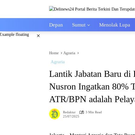
Skip
to
content
Depan
Sumut
Menolak Lupa
×
Home
Agraria
Agraria
Lantik Jabatan Baru di 
Nusron Ingatkan 80% 
ATR/BPN adalah Pelay
Redaktur
3 Min Read
25/07/2025