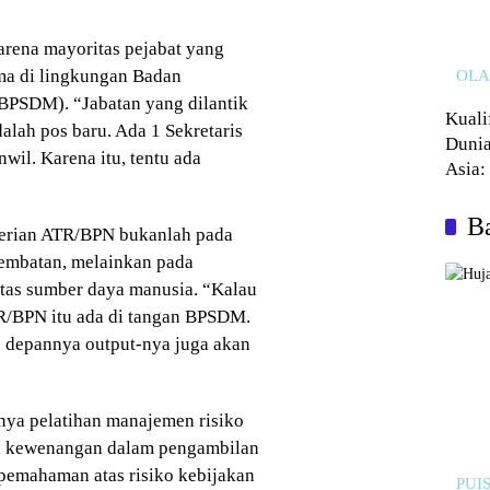
karena mayoritas pejabat yang
ama di lingkungan Badan
OL
PSDM). “Jabatan yang dilantik
Kuali
alah pos baru. Ada 1 Sekretaris
Dunia
wil. Karena itu, tentu ada
Asia:
Kalah
Ba
terian ATR/BPN bukanlah pada
 jembatan, melainkan pada
itas sumber daya manusia. “Kalau
R/BPN itu ada di tangan BPSDM.
 depannya output-nya juga akan
nya pelatihan manajemen risiko
ki kewenangan dalam pengambilan
pemahaman atas risiko kebijakan
PUIS