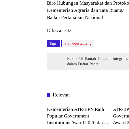
Biro Hubungan Masyarakat dan Protoko
Kementerian Agraria dan Tata Ruang/
Badan Pertanahan Nasional
Dibaca:
743
Tags:
atr-bpn tapteng
Rektor UI Bantah Tuduhan Integritas
dalam Daftar Pantau
Relevan
Agraria
Agrari
Kementerian ATR/BPN Raih
ATR/BP
Popular Government
Governm
Institutions Award 2026 dari
Award 2
Agraria
Agrari