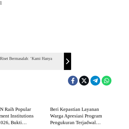
l
 Riset Bermasalah: ‘Kami Hanya
a
Agraria
N Raih Popular
Beri Kepastian Layanan
ent Institutions
Warga Apresiasi Program
026, Bukti
Pengukuran Terjadwal
a
Agraria