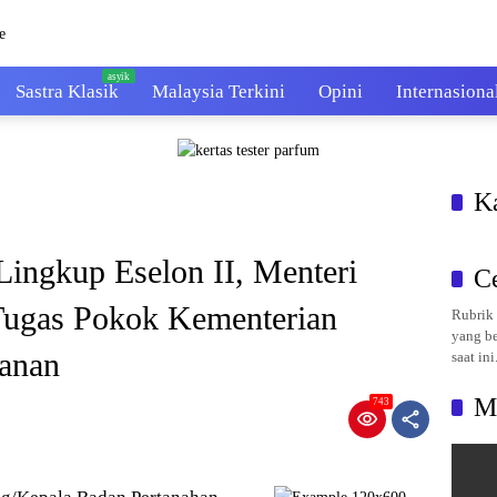
Sastra Klasik
Malaysia Terkini
Opini
Internasiona
K
Lingkup Eselon II, Menteri
C
Tugas Pokok Kementerian
Rubrik 
yang be
anan
saat ini
M
743