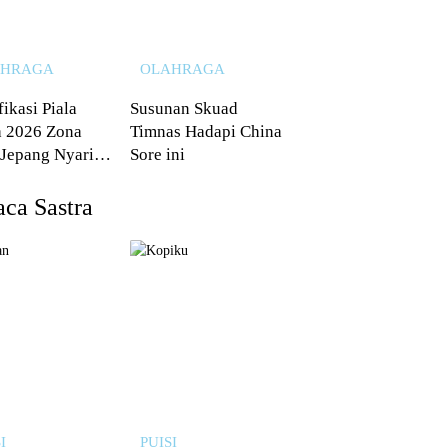
AHRAGA
OLAHRAGA
fikasi Piala
Susunan Skuad
 2026 Zona
Timnas Hadapi China
 Jepang Nyaris
Sore ini
 dari Australia
ca Sastra
I
PUISI