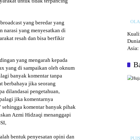
arakat untuk tidak terpancing
OL
broadcast yang beredar yang
 narasi yang menyesatkan di
Kuali
akat resah dan bisa berfikir
Dunia
Asia:
Kalah
udingan yang mengarah kepada
Ba
oax yang di sampaikan oleh oknum
alagi banyak komentar tanpa
t berbahaya jika seorang
pa dilandasai pengetahuan,
palagi jika komentarnya
” sehingga komentar banyak pihak
egaskan Azmi Hidzaqi menanggapi
SI,
alah bentuk penyesatan opini dan
PUIS