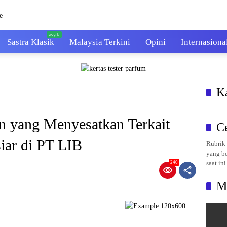
Sastra Klasik
Malaysia Terkini
Opini
Internasiona
K
 yang Menyesatkan Terkait
C
iar di PT LIB
Rubrik 
yang be
saat ini
240
M