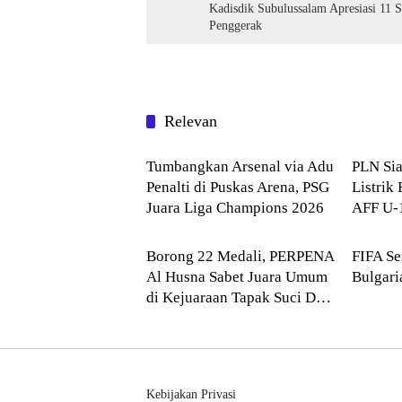
Kadisdik Subulussalam Apresiasi 11 
Penggerak
Relevan
Internasional
Interna
Tumbangkan Arsenal via Adu
PLN Si
Penalti di Puskas Arena, PSG
Listrik
Juara Liga Champions 2026
AFF U-
--> Sumatera Utara
OLAH
Borong 22 Medali, PERPENA
FIFA Se
Al Husna Sabet Juara Umum
Bulgari
di Kejuaraan Tapak Suci Deli
Serdang 2026
Kebijakan Privasi