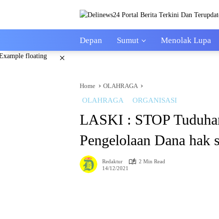
Skip
to
content
Depan
Sumut
Menolak Lupa
×
Home
OLAHRAGA
OLAHRAGA
ORGANISASI
LASKI : STOP Tuduhan
Pengelolaan Dana hak s
Redaktur
2 Min Read
14/12/2021