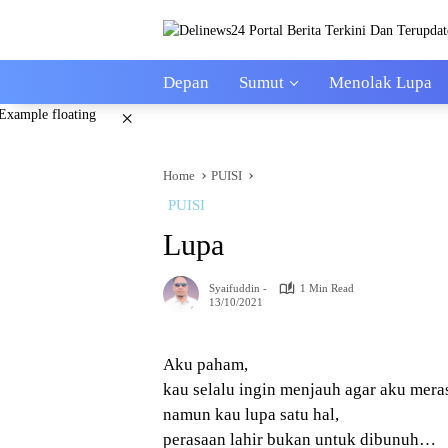
Skip
to
content
Depan
Sumut
Menolak Lupa
×
Home
PUISI
PUISI
Lupa
Syaifuddin -
1 Min Read
13/10/2021
Aku paham,
kau selalu ingin menjauh agar aku mera
namun kau lupa satu hal,
perasaan lahir bukan untuk dibunuh…