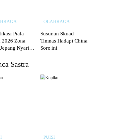
AHRAGA
OLAHRAGA
fikasi Piala
Susunan Skuad
 2026 Zona
Timnas Hadapi China
 Jepang Nyaris
Sore ini
 dari Australia
ca Sastra
I
PUISI