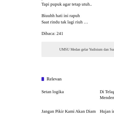
Tapi pupuk agar tetap utuh..
Biuuhh hati ini rapuh
Saat rindu tak lagi riuh …
Dibaca:
241
UMSU Medan gelar Yudisium dan Su
Relevan
PUISI
PUISI
Setan logika
Di Telaga 
Menden
PUISI
PUISI
Jangan Pikir Kami Akan Diam
Hujan i