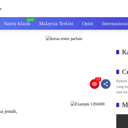
Sastra Klasik
Malaysia Terkini
Opini
Internasiona
K
C
241
Rubrik 
yang be
saat ini
M
sa jenuh,