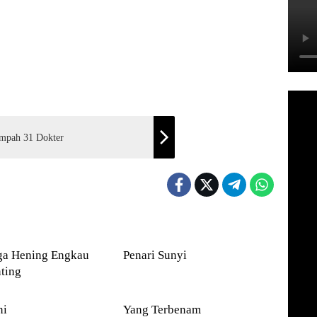
mpah 31 Dokter
PUISI
Hening Engkau
Penari Sunyi
ting
PUISI
ni
Yang Terbenam