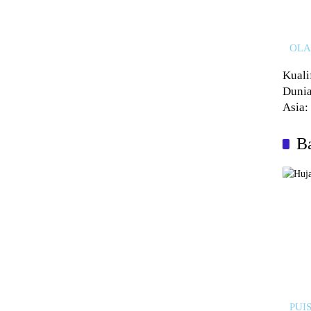
OL
Kuali
Dunia
Asia:
Kalah
Ba
PUIS