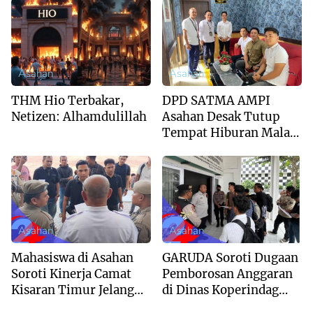
2025
Asahan
Asahan
THM Hio Terbakar,
DPD SATMA AMPI
Netizen: Alhamdulillah
Asahan Desak Tutup
Tempat Hiburan Malam
Ilegal
Asahan
Asahan
Mahasiswa di Asahan
GARUDA Soroti Dugaan
Soroti Kinerja Camat
Pemborosan Anggaran
Kisaran Timur Jelang
di Dinas Koperindag
Pelantikan sebagai
Asahan