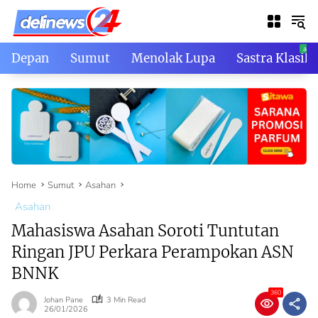
Skip
to
content
Depan
Sumut
Menolak Lupa
Sastra Klasik
Home
Sumut
Asahan
Asahan
Mahasiswa Asahan Soroti Tuntutan
Ringan JPU Perkara Perampokan ASN
BNNK
360
Johan Pane
3 Min Read
26/01/2026