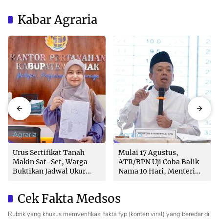
Kabar Agraria
Agraria
Agraria
Urus Sertifikat Tanah
Mulai 17 Agustus,
Makin Sat-Set, Warga
ATR/BPN Uji Coba Balik
Buktikan Jadwal Ukur
Nama 10 Hari, Menteri
Langsung Ditentukan di
Nusron: Butuh Dukungan
Loket
Pemda dan PPAT
Cek Fakta Medsos
Rubrik yang khusus memverifikasi fakta fyp (konten viral) yang beredar di