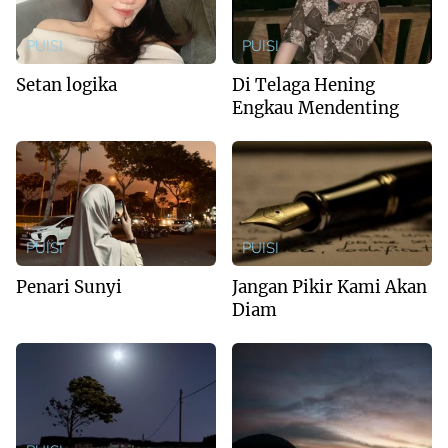
PUISI
PUISI
Setan logika
Di Telaga Hening
Engkau Mendenting
PUISI
PUISI
Penari Sunyi
Jangan Pikir Kami Akan
Diam