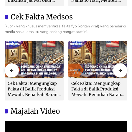
Buktikan Jadwal Ukur
Nama 10 Hari, Menteri
Langsung Ditentukan di
Nusron: Butuh Dukungan
Loket
Pemda dan PPAT
Cek Fakta Medsos
Rubrik yang khusus memverifikasi fakta fyp (konten viral) yang beredar di
media sosial atas isu yang sedang hangat saat ini.
Cek Fakta
Cek Fakta
Cek Fakta: Mengungkap
Cek Fakta: Mengungkap
Fakta di Balik Produksi
Fakta di Balik Produksi
Mewah: Benarkah Barang
Mewah: Benarkah Barang
Brand Ternama Dibuat di
Brand Ternama Dibuat di
China?
China?
Majalah Video
Video
Player