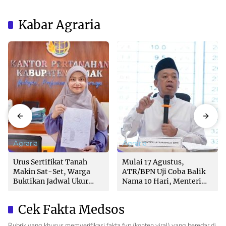
Kabar Agraria
Agraria
Agraria
Urus Sertifikat Tanah
Mulai 17 Agustus,
Makin Sat-Set, Warga
ATR/BPN Uji Coba Balik
Buktikan Jadwal Ukur
Nama 10 Hari, Menteri
Langsung Ditentukan di
Nusron: Butuh Dukungan
Loket
Pemda dan PPAT
Cek Fakta Medsos
Rubrik yang khusus memverifikasi fakta fyp (konten viral) yang beredar di