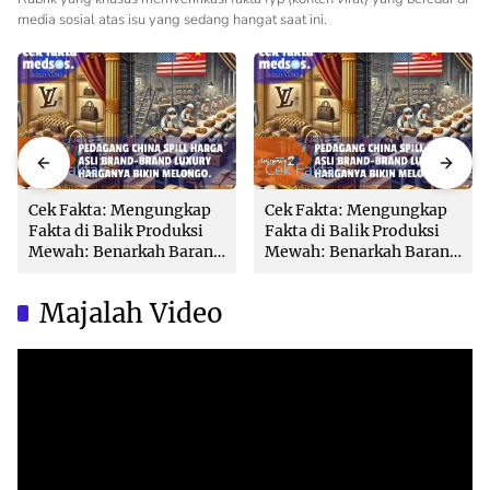
media sosial atas isu yang sedang hangat saat ini.
Cek Fakta
Cek Fakta
Cek Fakta: Mengungkap
Cek Fakta: Mengungkap
Fakta di Balik Produksi
Fakta di Balik Produksi
Mewah: Benarkah Barang
Mewah: Benarkah Barang
Brand Ternama Dibuat di
Brand Ternama Dibuat di
China?
China?
Majalah Video
Video
Player