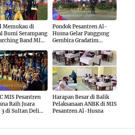
ikan
--> Sumatera Utara
l Memukau di
Pondok Pesantren Al-
al Bumi Serampang
Husna Gelar Panggung
arching Band MIS
Gembira Gradatim
na Sabet Juara
Generation : Perpaduan
 I
Syukur dan Kreativitas
Santri
matera Utara
Deli Serdang
 MIS Pesantren
Harapan Besar di Balik
na Raih Juara
Pelaksanaan ANBK di MIS
 di Sultan Deli
Pesantren Al-Husna
ing Band
tition 2026