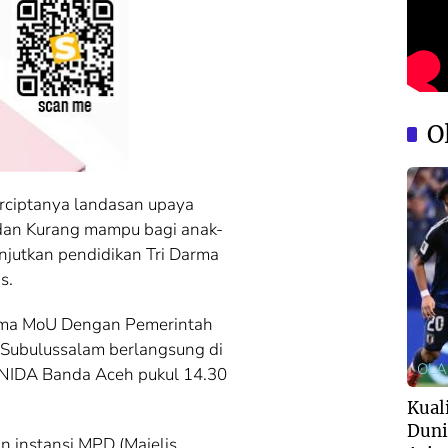
O
rciptanya landasan upaya
 dan Kurang mampu bagi anak-
njutkan pendidikan Tri Darma
s.
sama MoU Dengan Pemerintah
 Subulussalam berlangsung di
OL
NIDA Banda Aceh pukul 14.30
Kuali
Duni
 instansi MPD (Majelis