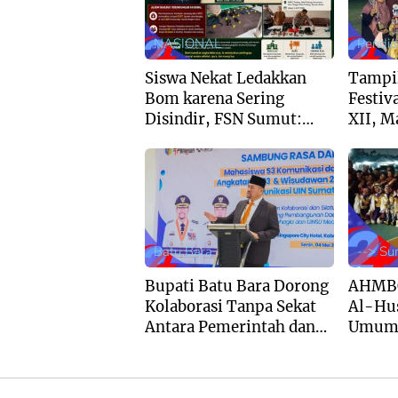
NASIONAL
Pendid
Siswa Nekat Ledakkan
Tampi
Bom karena Sering
Festiv
Disindir, FSN Sumut:
XII, M
Sekolah Jangan Hanya
Al-Hus
Kejar Nilai Akademik
Umum
Batu Bara
--> Su
Bupati Batu Bara Dorong
AHMBC
Kolaborasi Tanpa Sekat
Al-Hus
Antara Pemerintah dan
Umum 3
Akademisi UINSU
March
Compe