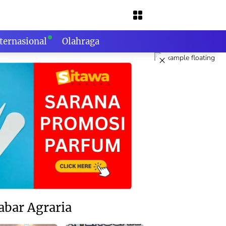
ternasional
Olahraga
×
abar Agraria