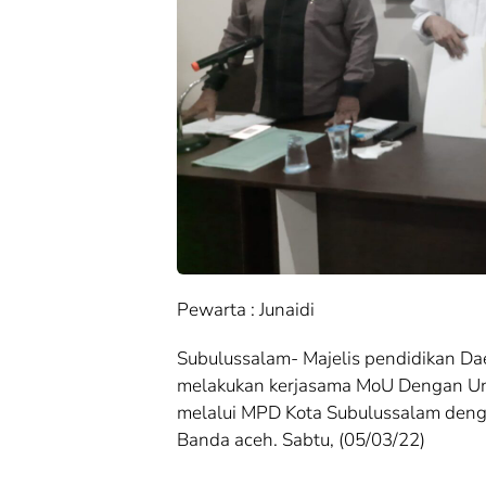
Cek Fakta
Cek Fakta
Cek Fakta:
Cek Fakta:
Mengungkap Fakta
Mengungkap 
di Balik Produksi
di Balik Prod
Mewah: Benarkah
Mewah: Bena
Barang Brand
Barang Brand
Ternama Dibuat di
Ternama Dibu
China?
China?
Pewarta : Junaidi
Subulussalam- Majelis pendidikan Da
melakukan kerjasama MoU Dengan Uni
melalui MPD Kota Subulussalam den
Banda aceh. Sabtu, (05/03/22)