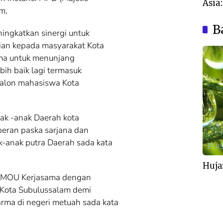
Asia
m,
Nyar
Aust
B
ingkatkan sinergi untuk
an kepada masyarakat Kota
ama untuk menunjang
ih baik lagi termasuk
alon mahasiswa Kota
k -anak Daerah kota
eran paska sarjana dan
k-anak putra Daerah sada kata
PUIS
Huja
 MOU Kerjasama dengan
D Kota Subulussalam demi
arma di negeri metuah sada kata