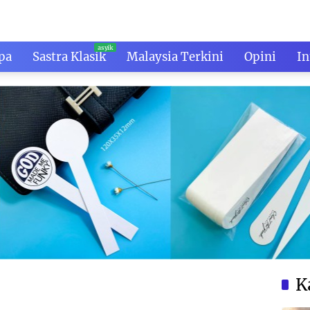
pa
Sastra Klasik
Malaysia Terkini
Opini
In
K