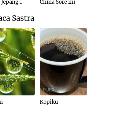
: Jepang
China Sore ini
is Kalah dari
ralia
aca Sastra
I
PUISI
n
Kopiku