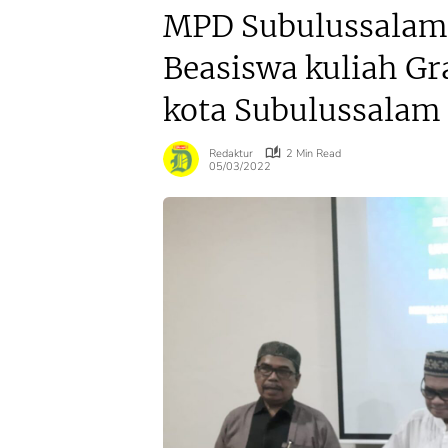
MPD Subulussalam
Beasiswa kuliah Gra
kota Subulussalam
Redaktur
2 Min Read
05/03/2022
Agraria
Agraria
Kanwil BPN Sumut
Menteri Nusr
Perkuat Sinergi
‘Deadline’ P
dengan Wagub
Verifikasi B
Surya untuk
Maksimal 3 H
Wujudkan Tata
Jangan Bikin 
Kelola Pertanahan
Nama Lambat
Profesional