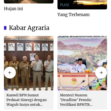
PUISI
Hujan ini
Yang Terbenam
Kabar Agraria
Agraria
Agraria
Kanwil BPN Sumut
Menteri Nusron
Perkuat Sinergi dengan
‘Deadline’ Pemda:
Wagub Surya untuk
Verifikasi BPHTB
Wujudkan Tata Kelola
Maksimal 3 Hari, Jangan