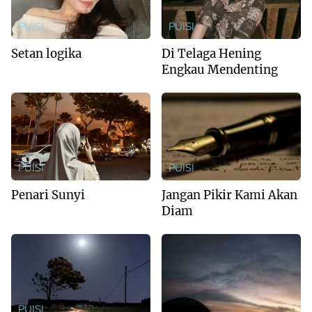
PUISI
PUISI
Setan logika
Di Telaga Hening
Engkau Mendenting
PUISI
PUISI
Penari Sunyi
Jangan Pikir Kami Akan
Diam
PUISI