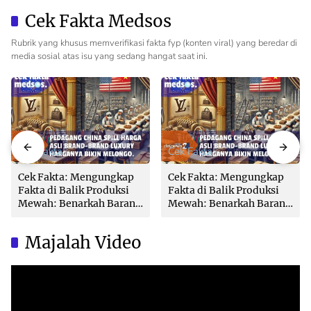
Pertanahan Profesional
Bikin Balik Nama
Cek Fakta Medsos
Lambat!
Rubrik yang khusus memverifikasi fakta fyp (konten viral) yang beredar di
media sosial atas isu yang sedang hangat saat ini.
Cek Fakta
Cek Fakta
Cek Fakta: Mengungkap
Cek Fakta: Mengungkap
Fakta di Balik Produksi
Fakta di Balik Produksi
Mewah: Benarkah Barang
Mewah: Benarkah Barang
Brand Ternama Dibuat di
Brand Ternama Dibuat di
China?
China?
Majalah Video
Video
Player