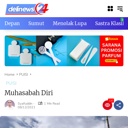
Skip
to
content
Depan
Sumut
Menolak Lupa
Sastra Klasik
Home
PUISI
PUISI
Muhasabah Diri
230
Syaifuddin -
1 Min Read
08/12/2021