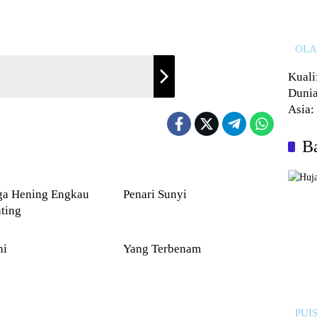
OL
Kuali
Dunia
Asia:
Kalah
Ba
PUISI
Hening Engkau
Penari Sunyi
ting
PUISI
ni
Yang Terbenam
PUIS