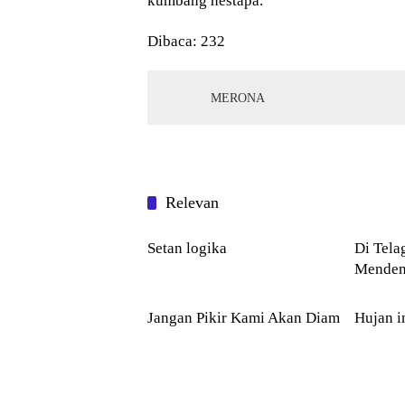
kumbang nestapa.
Dibaca:
232
MERONA
Relevan
PUISI
PUISI
Setan logika
Di Telaga 
Menden
PUISI
PUISI
Jangan Pikir Kami Akan Diam
Hujan i