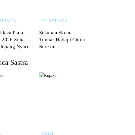
AHRAGA
OLAHRAGA
fikasi Piala
Susunan Skuad
 2026 Zona
Timnas Hadapi China
 Jepang Nyaris
Sore ini
 dari Australia
ca Sastra
I
PUISI