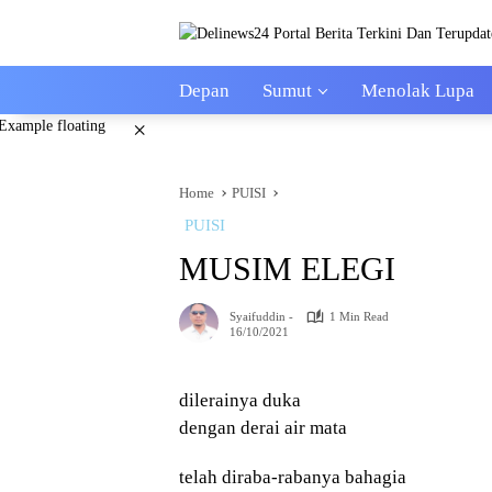
Skip
to
content
Depan
Sumut
Menolak Lupa
×
Home
PUISI
PUISI
MUSIM ELEGI
Syaifuddin -
1 Min Read
16/10/2021
dilerainya duka
dengan derai air mata
telah diraba-rabanya bahagia