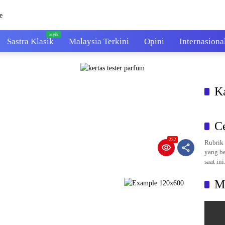
Sastra Klasik
Malaysia Terkini
Opini
Internasiona
K
C
232
Rubrik 
yang be
saat ini
M