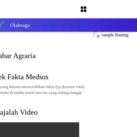
l
Olahraga
×
abar Agraria
ek Fakta Medsos
yang khusus memverifikasi fakta fyp (konten viral)
redar di media sosial atas isu yang sedang hangat
.
ajalah Video