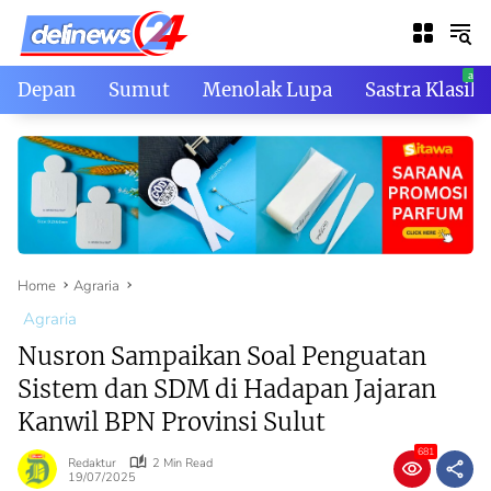
Skip
to
content
Depan
Sumut
Menolak Lupa
Sastra Klasik
Home
Agraria
Agraria
Nusron Sampaikan Soal Penguatan
Sistem dan SDM di Hadapan Jajaran
Kanwil BPN Provinsi Sulut
681
Redaktur
2 Min Read
19/07/2025