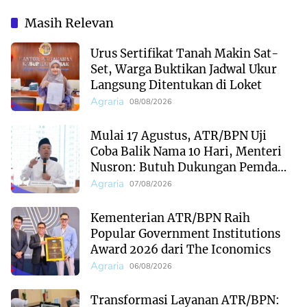
Institutions Award
2026, Bukti
2026 dari The
Kepercayaan Publik
Masih Relevan
Iconomics
Terhadap Komunikasi
Kementerian
Urus Sertifikat Tanah Makin Sat-
Set, Warga Buktikan Jadwal Ukur
Langsung Ditentukan di Loket
Agraria
08/08/2026
Mulai 17 Agustus, ATR/BPN Uji
Coba Balik Nama 10 Hari, Menteri
Nusron: Butuh Dukungan Pemda
dan PPAT
Agraria
07/08/2026
Kementerian ATR/BPN Raih
Popular Government Institutions
Award 2026 dari The Iconomics
Agraria
06/08/2026
Transformasi Layanan ATR/BPN: