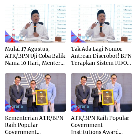
Rampung dalam
Langsung Ditentukan di
Sepekan
Loket
Agraria
Agraria
Mulai 17 Agustus,
Tak Ada Lagi Nomor
ATR/BPN Uji Coba Balik
Antrean Diserobot! BPN
Nama 10 Hari, Menteri
Terapkan Sistem FIFO
Nusron: Butuh
dan Pengukuran
Dukungan Pemda dan
Terjadwal
PPAT
Agraria
Agraria
Kementerian ATR/BPN
ATR/BPN Raih Popular
Raih Popular
Government
Government
Institutions Award