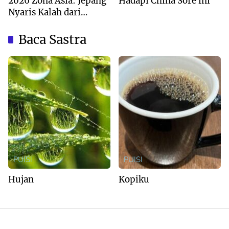
2026 Zona Asia: Jepang
Hadapi China Sore ini
Nyaris Kalah dari
Australia
Baca Sastra
PUISI
PUISI
Hujan
Kopiku