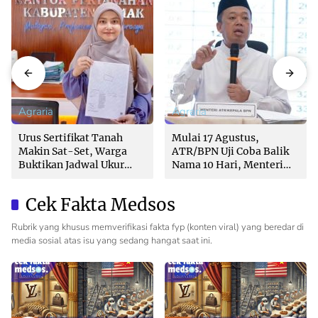
Agraria
Agraria
Urus Sertifikat Tanah
Mulai 17 Agustus,
Makin Sat-Set, Warga
ATR/BPN Uji Coba Balik
Buktikan Jadwal Ukur
Nama 10 Hari, Menteri
Langsung Ditentukan di
Nusron: Butuh Dukungan
Loket
Pemda dan PPAT
Cek Fakta Medsos
Rubrik yang khusus memverifikasi fakta fyp (konten viral) yang beredar di
media sosial atas isu yang sedang hangat saat ini.