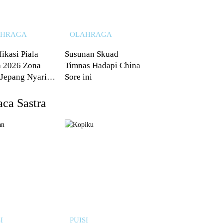
AHRAGA
OLAHRAGA
fikasi Piala
Susunan Skuad
 2026 Zona
Timnas Hadapi China
 Jepang Nyaris
Sore ini
 dari Australia
ca Sastra
I
PUISI