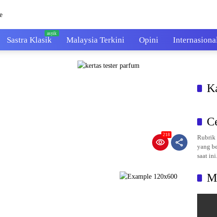
Sastra Klasik
Malaysia Terkini
Opini
Internasiona
K
C
218
Rubrik 
yang be
saat ini
M