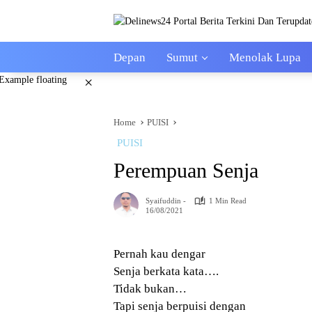
Skip
to
content
Depan
Sumut
Menolak Lupa
×
Home
PUISI
PUISI
Perempuan Senja
Syaifuddin -
1 Min Read
16/08/2021
Pernah kau dengar
Senja berkata kata….
Tidak bukan…
Tapi senja berpuisi dengan