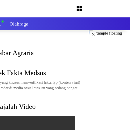
l
Olahraga
×
abar Agraria
ek Fakta Medsos
yang khusus memverifikasi fakta fyp (konten viral)
redar di media sosial atas isu yang sedang hangat
.
ajalah Video