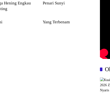
Hening Engkau
Penari Sunyi
ting
PUISI
ni
Yang Terbenam
O