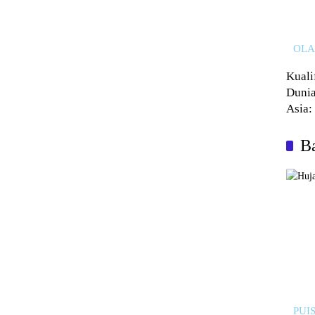
OL
Kuali
Dunia
Asia:
Kalah
Ba
PUIS