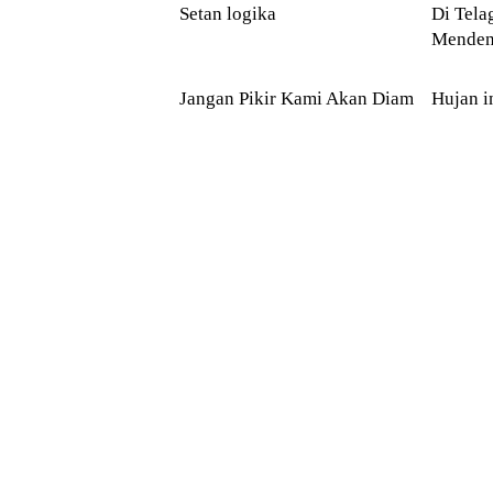
Setan logika
Di Telaga 
Menden
PUISI
PUISI
Jangan Pikir Kami Akan Diam
Hujan i