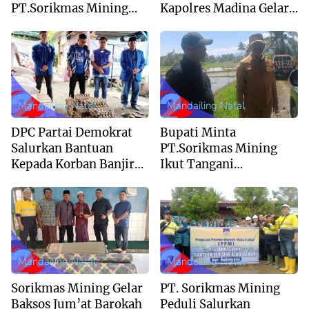
PT.Sorikmas Mining
Kapolres Madina Gelar
Terhadap Bencana
Coffee Morning
Banjir
Mandailing Natal
Mandailing Natal
DPC Partai Demokrat
Bupati Minta
Salurkan Bantuan
PT.Sorikmas Mining
Kepada Korban Banjir
Ikut Tangani
Di Desa Tolang Julu
Normalisasi Sungai Aek
Sibontar, Desa Bonan
Dolok
Mandailing Natal
Mandailing Natal
Sorikmas Mining Gelar
PT. Sorikmas Mining
Baksos Jum’at Barokah
Peduli Salurkan