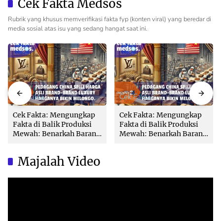
Cek Fakta Medsos
Rubrik yang khusus memverifikasi fakta fyp (konten viral) yang beredar di
media sosial atas isu yang sedang hangat saat ini.
Cek Fakta
Cek Fakta
Cek Fakta: Mengungkap
Cek Fakta: Mengungkap
Fakta di Balik Produksi
Fakta di Balik Produksi
Mewah: Benarkah Barang
Mewah: Benarkah Barang
Brand Ternama Dibuat di
Brand Ternama Dibuat di
China?
China?
Majalah Video
Video
Player