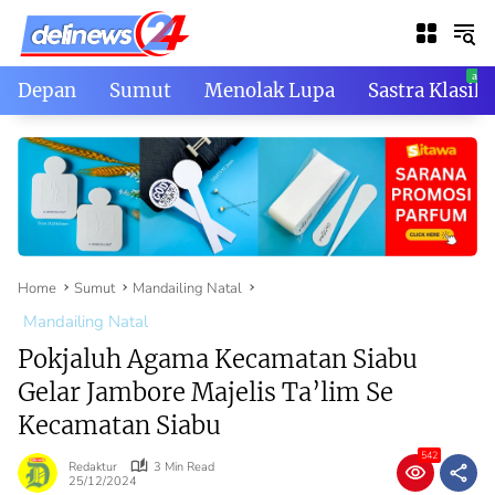
Skip
to
content
Depan
Sumut
Menolak Lupa
Sastra Klasik
Home
Sumut
Mandailing Natal
Mandailing Natal
Pokjaluh Agama Kecamatan Siabu
Gelar Jambore Majelis Ta’lim Se
Kecamatan Siabu
542
Redaktur
3 Min Read
25/12/2024