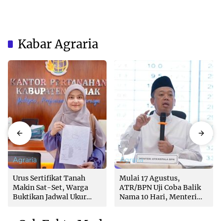
Kabar Agraria
Agraria
Agraria
Urus Sertifikat Tanah
Mulai 17 Agustus,
Makin Sat-Set, Warga
ATR/BPN Uji Coba Balik
Buktikan Jadwal Ukur
Nama 10 Hari, Menteri
Langsung Ditentukan di
Nusron: Butuh Dukungan
Loket
Pemda dan PPAT