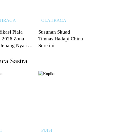
AHRAGA
OLAHRAGA
fikasi Piala
Susunan Skuad
 2026 Zona
Timnas Hadapi China
 Jepang Nyaris
Sore ini
 dari Australia
ca Sastra
I
PUISI