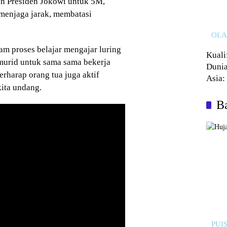
n Presiden Jokowi untuk 5M,
menjaga jarak, membatasi
OL
am proses belajar mengajar luring
Kuali
 murid untuk sama sama bekerja
Dunia
rharap orang tua juga aktif
Asia:
ita undang.
Kalah
Ba
PUIS