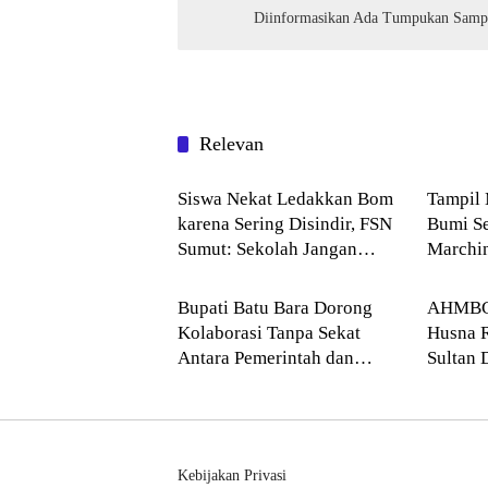
Diinformasikan Ada Tumpukan Sampa
Relevan
NASIONAL
Pendid
Siswa Nekat Ledakkan Bom
Tampil 
karena Sering Disindir, FSN
Bumi S
Sumut: Sekolah Jangan
Marchi
Batu Bara
--> Su
Hanya Kejar Nilai Akademik
Husna 
Bupati Batu Bara Dorong
AHMBC 
Kolaborasi Tanpa Sekat
Husna R
Antara Pemerintah dan
Sultan 
Akademisi UINSU
Compet
Kebijakan Privasi