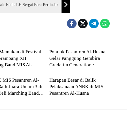
h, Kadis LH Sergai Baru Bertindak
ikan
--> Sumatera Utara
Memukau di Festival
Pondok Pesantren Al-Husna
erampang XII,
Gelar Panggung Gembira
ng Band MIS Al-
Gradatim Generation :
matera Utara
Deli Serdang
Sabet Juara Umum I
Perpaduan Syukur dan
Kreativitas Santri
MIS Pesantren Al-
Harapan Besar di Balik
aih Juara Umum 3 di
Pelaksanaan ANBK di MIS
Deli Marching Band
Pesantren Al-Husna
ition 2026