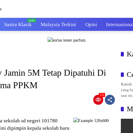
Sastra Klasik
Malaysia Terkini
Opini
Internasiona
K
y Jamin 5M Tetap Dipatuhi Di
C
lama PPKM
Rubrik 
yang be
saat ini
310
M
a sekolah sd negeri 101780
 ini dipimpin kepala sekolah baru