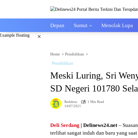
Skip
to
content
Depan
Sumut
Menolak Lupa
×
Home
Pendidikan
Pendidikan
Meski Luring, Sri Wen
SD Negeri 101780 Se
Redaktur
1 Min Read
14/07/2021
Deli Serdang
| Delinews24.net
– Suasan
terlihat sangat indah dan baru yang saat