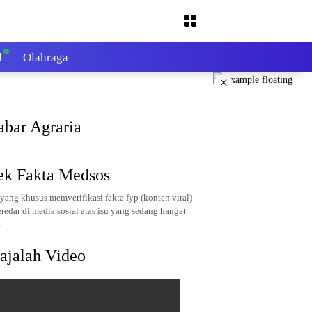
l
Olahraga
×
abar Agraria
ek Fakta Medsos
yang khusus memverifikasi fakta fyp (konten viral)
redar di media sosial atas isu yang sedang hangat
.
ajalah Video