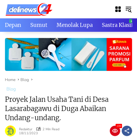
Skip
to
content
Depan
Sumut
Menolak Lupa
Sastra Klasik
Home
Blog
Blog
Proyek Jalan Usaha Tani di Desa
Lasarabagawu di Duga Abaikan
Undang-undang.
199
Redaktur
2 Min Read
18/11/2023