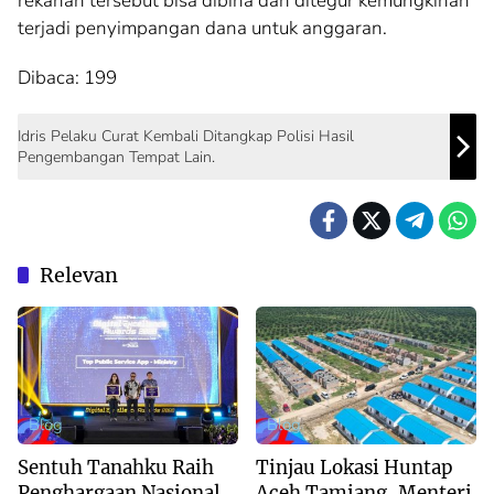
rekanan tersebut bisa dibina dan ditegur kemungkinan
terjadi penyimpangan dana untuk anggaran.
Dibaca:
199
Idris Pelaku Curat Kembali Ditangkap Polisi Hasil
Pengembangan Tempat Lain.
Relevan
Blog
Blog
Sentuh Tanahku Raih
Tinjau Lokasi Huntap
Penghargaan Nasional,
Aceh Tamiang, Menteri