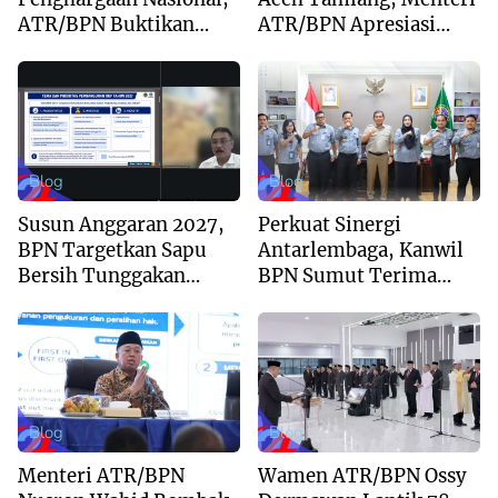
ATR/BPN Buktikan
ATR/BPN Apresiasi
Komitmen Digitalisasi
Dukungan Yayasan
Layanan Pertanahan
Buddha Tzu Chi dan
Aguan
Blog
Blog
Susun Anggaran 2027,
Perkuat Sinergi
BPN Targetkan Sapu
Antarlembaga, Kanwil
Bersih Tunggakan
BPN Sumut Terima
Berkas dan Beri
Kunjungan Balai Harta
Kepastian Waktu
Peninggalan
Layanan
Blog
Blog
Menteri ATR/BPN
Wamen ATR/BPN Ossy