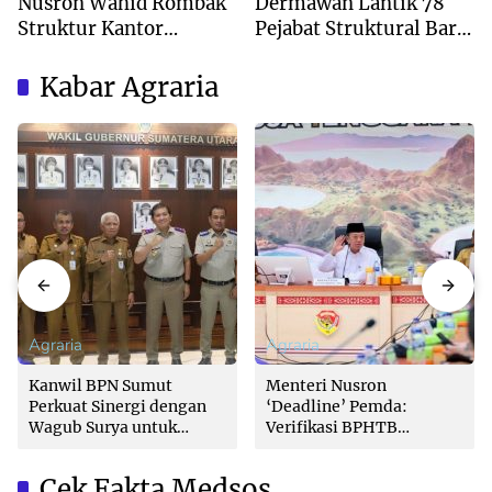
Nusron Wahid Rombak
Dermawan Lantik 78
Struktur Kantor
Pejabat Struktural Baru
Pertanahan Menjadi
di Jakarta
Pendekatan
Kabar Agraria
Kewilayahan
Agraria
Agraria
Kanwil BPN Sumut
Menteri Nusron
Perkuat Sinergi dengan
‘Deadline’ Pemda:
Wagub Surya untuk
Verifikasi BPHTB
Wujudkan Tata Kelola
Maksimal 3 Hari, Jangan
Pertanahan Profesional
Bikin Balik Nama
Cek Fakta Medsos
Lambat!