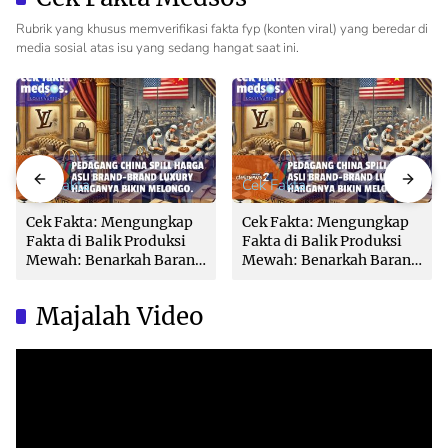
Rubrik yang khusus memverifikasi fakta fyp (konten viral) yang beredar di
media sosial atas isu yang sedang hangat saat ini.
Cek Fakta
Cek Fakta
Cek Fakta: Mengungkap
Cek Fakta: Mengungkap
Fakta di Balik Produksi
Fakta di Balik Produksi
Mewah: Benarkah Barang
Mewah: Benarkah Barang
Brand Ternama Dibuat di
Brand Ternama Dibuat di
China?
China?
Majalah Video
Video
Player