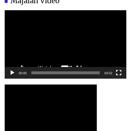
Majalah Video
Video
Player
00:00
04:52