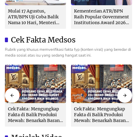
Mulai 17 Agustus,
Kementerian ATR/BPN
ATR/BPN Uji Coba Balik
Raih Popular Government
Nama 10 Hari, Menteri
Institutions Award 2026
Nusron: Butuh Dukungan
dari The Iconomics
Pemda dan PPAT
Cek Fakta Medsos
Rubrik yang khusus memverifikasi fakta fyp (konten viral) yang beredar di
media sosial atas isu yang sedang hangat saat ini.
Cek Fakta
Cek Fakta
Cek Fakta: Mengungkap
Cek Fakta: Mengungkap
Fakta di Balik Produksi
Fakta di Balik Produksi
Mewah: Benarkah Barang
Mewah: Benarkah Barang
Brand Ternama Dibuat di
Brand Ternama Dibuat di
China?
China?