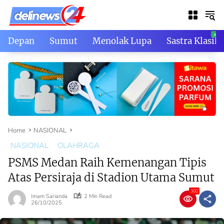
Skip
to
content
Depan
Sumut
Menolak Lupa
Sastra Klasik
Home
NASIONAL
NASIONAL
OLAHRAGA
PSMS Medan Raih Kemenangan Tipis
Atas Persiraja di Stadion Utama Sumut
300
Imam Sarianda
2 Min Read
26/10/2025