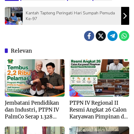
Kantah Tapteng Peringati Hari Sumpah Pemuda
Ke-97
Relevan
NASIONAL
NASIONAL
Jembatani Pendidikan
PTPN IV Regional II
dan Industri, PTPN IV
Resmi Angkat 26 Calon
PalmCo Serap 1.328
Karyawan Pimpinan di
Peserta Magang dalam 2
Berbagai Bidang
Tahun
Operasional