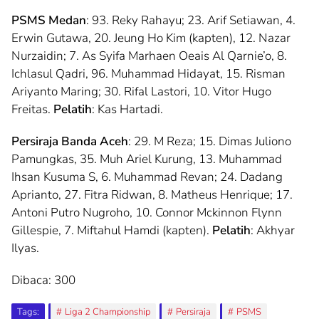
PSMS Medan
: 93. Reky Rahayu; 23. Arif Setiawan, 4.
Erwin Gutawa, 20. Jeung Ho Kim (kapten), 12. Nazar
Nurzaidin; 7. As Syifa Marhaen Oeais Al Qarnie’o, 8.
Ichlasul Qadri, 96. Muhammad Hidayat, 15. Risman
Ariyanto Maring; 30. Rifal Lastori, 10. Vitor Hugo
Freitas.
Pelatih
: Kas Hartadi.
Persiraja Banda Aceh
: 29. M Reza; 15. Dimas Juliono
Pamungkas, 35. Muh Ariel Kurung, 13. Muhammad
Ihsan Kusuma S, 6. Muhammad Revan; 24. Dadang
Aprianto, 27. Fitra Ridwan, 8. Matheus Henrique; 17.
Antoni Putro Nugroho, 10. Connor Mckinnon Flynn
Gillespie, 7. Miftahul Hamdi (kapten).
Pelatih
: Akhyar
Ilyas.
Dibaca:
300
Tags:
Liga 2 Championship
Persiraja
PSMS