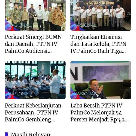
NASIONAL
NASIONAL
Perkuat Sinergi BUMN
Tingkatkan Efisiensi
dan Daerah, PTPN IV
dan Tata Kelola, PTPN
PalmCo Audiensi
IV PalmCo Raih Tiga
dengan Gubernur
Penghargaan di PTPN
Sumbar Mahyeldi
Group 2026
NASIONAL
NASIONAL
Perkuat Keberlanjutan
Laba Bersih PTPN IV
Perusahaan, PTPN IV
PalmCo Melonjak 54
PalmCo Gembleng
Persen Menjadi Rp3,23
Talenta Muda Lewat
Triliun pada Semester I
Next Gen Leaders Camp
2026
Masih Relevan