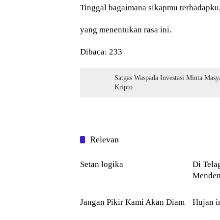
Tinggal bagaimana sikapmu terhadapku
yang menentukan rasa ini.
Dibaca:
233
Satgas Waspada Investasi Minta Masy
Kripto
Relevan
PUISI
PUISI
Setan logika
Di Telaga 
Menden
PUISI
PUISI
Jangan Pikir Kami Akan Diam
Hujan i