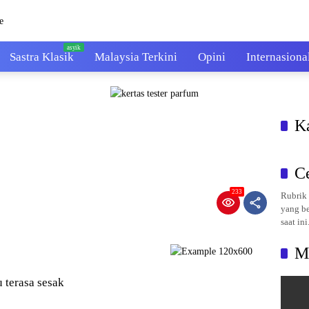
Sastra Klasik
Malaysia Terkini
Opini
Internasiona
K
C
233
Rubrik 
yang be
saat ini
M
 terasa sesak