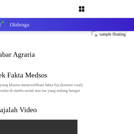
l
Olahraga
×
abar Agraria
ek Fakta Medsos
yang khusus memverifikasi fakta fyp (konten viral)
redar di media sosial atas isu yang sedang hangat
.
ajalah Video