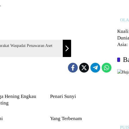
,
OL
Kuali
Dunia
Asia:
arakat Waspadai Penawaran Aset
Kalah
Ba
PUISI
Hening Engkau
Penari Sunyi
ting
PUISI
ni
Yang Terbenam
PUIS