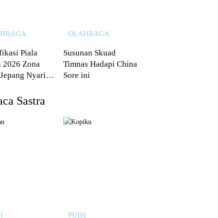
AHRAGA
OLAHRAGA
fikasi Piala
Susunan Skuad
 2026 Zona
Timnas Hadapi China
 Jepang Nyaris
Sore ini
 dari Australia
ca Sastra
I
PUISI