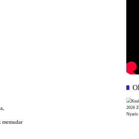
O
a,
ak memudar