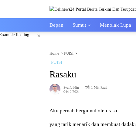
Skip
to
content
Depan
Sumut
Menolak Lupa
×
Home
PUISI
PUISI
Rasaku
Syaifuddin -
1 Min Read
04/12/2021
Aku pernah bergumul oleh rasa,
yang tarik menarik dan membuat dadaku