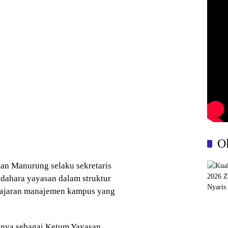
O
an Manurung selaku sekretaris
ndahara yayasan dalam struktur
 jajaran manajemen kampus yang
anya sebagai Ketum Yayasan,