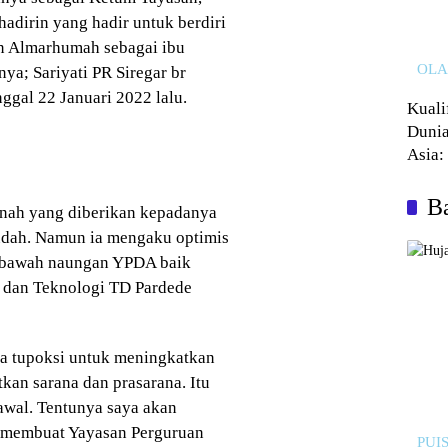
hadirin yang hadir untuk berdiri
n Almarhumah sebagai ibu
OL
a; Sariyati PR Siregar br
ggal 22 Januari 2022 lalu.
Kuali
Dunia
Asia:
Kalah
Ba
anah yang diberikan kepadanya
udah. Namun ia mengaku optimis
 bawah naungan YPDA baik
s dan Teknologi TD Pardede
ya tupoksi untuk meningkatkan
an sarana dan prasarana. Itu
awal. Tentunya saya akan
uk membuat Yayasan Perguruan
PUIS