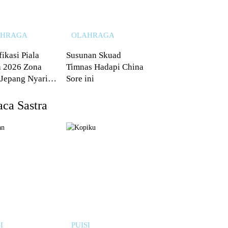
AHRAGA
OLAHRAGA
fikasi Piala
Susunan Skuad
 2026 Zona
Timnas Hadapi China
 Jepang Nyaris
Sore ini
 dari Australia
ca Sastra
I
PUISI