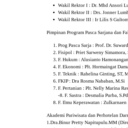
Wakil Rektor I : Dr. Mhd Ansori
Wakil Rektor II : Drs. Jonner Lum
Wakil Rektor III : Ir Lilis S Gul
Pimpinan Program Pasca Sarjana dan Fa
Prog Pasca Sarja : Prof. Dr. Suwar
Fisipol : Priet Sarweny Simamora, 
F. Hukum : Alusianto Hamonanga
F. Ekonomi : Plt. Hormaingat Da
F. Teknik : Rahelina Ginting, ST, 
FKIP : Dra Rosma Nababan, M.Si
F. Pertanian : Plt. Nelly Marina 
-8. F. Sastra : Desmalia Purba, S.P
F. Ilmu Keperawatan : Zulkarnaen
Akademi Pariwisata dan Perhotelan Da
1.Dra.Binur Pretty Napitupulu.MM (Dire