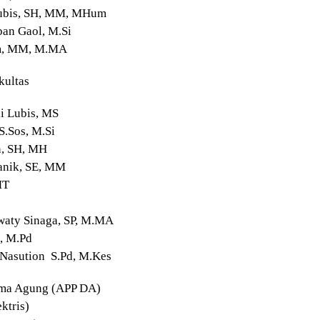
 Lubis, SH, MM, MHum
ban Gaol, M.Si
tom, MM, M.MA
kultas
di Lubis, MS
S.Sos, M.Si
n, SH, MH
manik, SE, MM
MT
Rawaty Sinaga, SP, M.MA
d, M.Pd
 Nasution S.Pd, M.Kes
rma Agung (APP DA)
ktris)