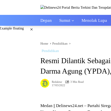
Skip
to
content
Depan
Sumut
Menolak Lupa
×
Home
Pendidikan
Pendidikan
Resmi Dilantik Sebaga
Darma Agung (YPDA), 
Redaktur
3 Min Read
17/03/2022
Medan || Delinews24.net – Partahi Sireg