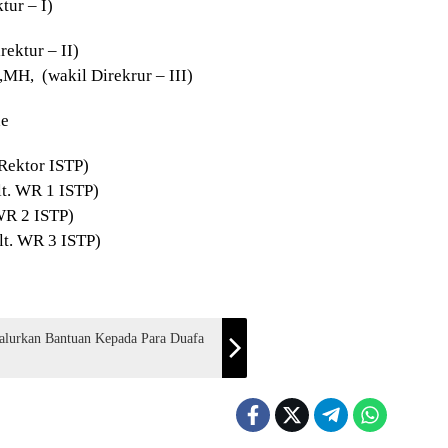
tur – I)
ektur – II)
MH, (wakil Direkrur – III)
de
Rektor ISTP)
lt. WR 1 ISTP)
WR 2 ISTP)
lt. WR 3 ISTP)
Salurkan Bantuan Kepada Para Duafa