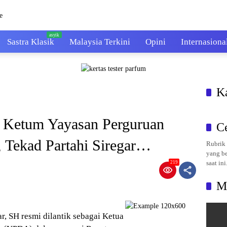
Sastra Klasik
Malaysia Terkini
Opini
Internasiona
K
i Ketum Yayasan Perguruan
C
Tekad Partahi Siregar…
Rubrik 
yang be
saat ini
219
M
ar, SH resmi dilantik sebagai Ketua