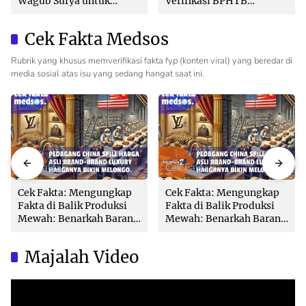
Wagub Surya untuk
Verifikasi BPHTB
Wujudkan Tata Kelola
Maksimal 3 Hari, Jangan
Pertanahan Profesional
Bikin Balik Nama
Cek Fakta Medsos
Lambat!
Rubrik yang khusus memverifikasi fakta fyp (konten viral) yang beredar di
media sosial atas isu yang sedang hangat saat ini.
Cek Fakta
Cek Fakta
Cek Fakta: Mengungkap
Cek Fakta: Mengungkap
Fakta di Balik Produksi
Fakta di Balik Produksi
Mewah: Benarkah Barang
Mewah: Benarkah Barang
Brand Ternama Dibuat di
Brand Ternama Dibuat di
China?
China?
Majalah Video
Video
Player