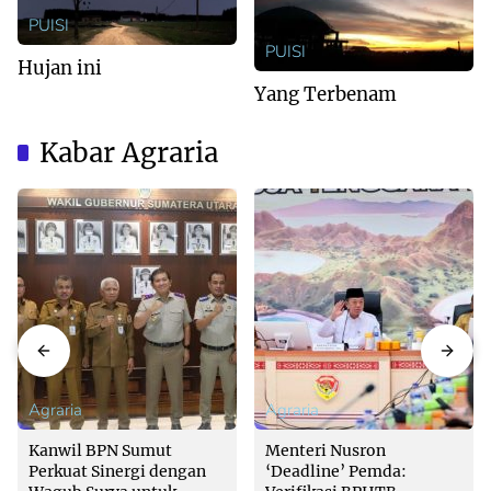
PUISI
PUISI
Hujan ini
Yang Terbenam
Kabar Agraria
Agraria
Agraria
Kanwil BPN Sumut
Menteri Nusron
Perkuat Sinergi dengan
‘Deadline’ Pemda: