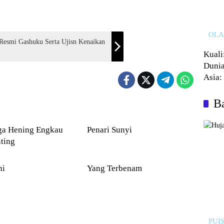
OL
 Resmi Gashuku Serta Ujisn Kenaikan
Kuali
Dunia
Asia:
Kalah
Ba
PUISI
Hening Engkau
Penari Sunyi
ting
PUISI
ni
Yang Terbenam
PUIS