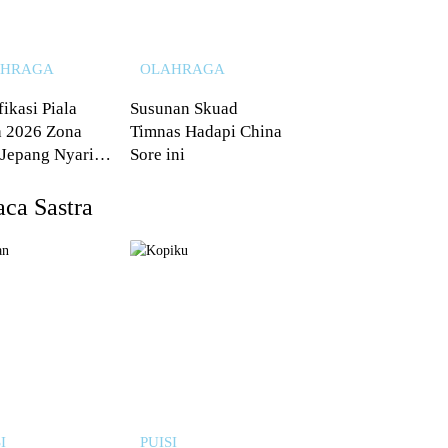
AHRAGA
OLAHRAGA
fikasi Piala
Susunan Skuad
 2026 Zona
Timnas Hadapi China
 Jepang Nyaris
Sore ini
 dari Australia
ca Sastra
I
PUISI