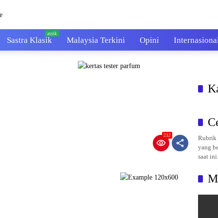
Sastra Klasik
Malaysia Terkini
Opini
Internasiona
K
C
232
Rubrik 
yang be
saat ini
M