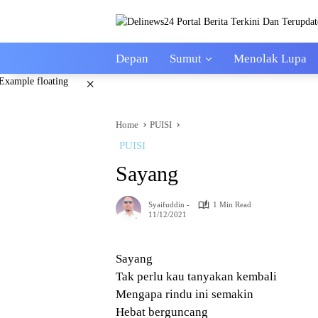
Skip
to
content
Depan
Sumut
Menolak Lupa
×
Home
PUISI
PUISI
Sayang
Syaifuddin -
1 Min Read
11/12/2021
Sayang
Tak perlu kau tanyakan kembali
Mengapa rindu ini semakin
Hebat berguncang