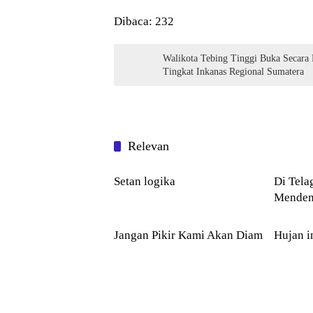
Dibaca:
232
Walikota Tebing Tinggi Buka Secara
Tingkat Inkanas Regional Sumatera
Relevan
PUISI
PUISI
Setan logika
Di Telaga 
Menden
PUISI
PUISI
Jangan Pikir Kami Akan Diam
Hujan i