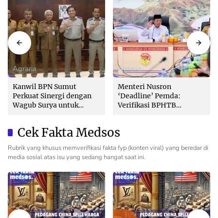
Agraria
Agraria
Kanwil BPN Sumut
Menteri Nusron
Perkuat Sinergi dengan
‘Deadline’ Pemda:
Wagub Surya untuk
Verifikasi BPHTB
Wujudkan Tata Kelola
Maksimal 3 Hari, Jangan
Pertanahan Profesional
Bikin Balik Nama
Cek Fakta Medsos
Lambat!
Rubrik yang khusus memverifikasi fakta fyp (konten viral) yang beredar di
media sosial atas isu yang sedang hangat saat ini.