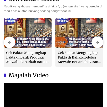
Rubrik yang khusus memverifikasi fakta fyp (konten viral) yang beredar di
media sosial atas isu yang sedang hangat saat ini.
Cek Fakta
Cek Fakta
Cek Fakta: Mengungkap
Cek Fakta: Mengungkap
Fakta di Balik Produksi
Fakta di Balik Produksi
Mewah: Benarkah Barang
Mewah: Benarkah Barang
Brand Ternama Dibuat di
Brand Ternama Dibuat di
China?
China?
Majalah Video
Video
Player