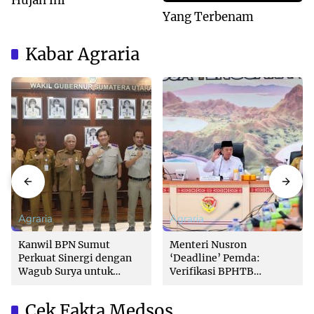
Yang Terbenam
Kabar Agraria
Agraria
Agraria
Kanwil BPN Sumut
Menteri Nusron
Perkuat Sinergi dengan
‘Deadline’ Pemda:
Wagub Surya untuk
Verifikasi BPHTB
Wujudkan Tata Kelola
Maksimal 3 Hari, Jangan
Pertanahan Profesional
Bikin Balik Nama
Cek Fakta Medsos
Lambat!