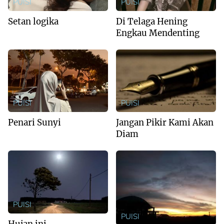
PUISI
PUISI
Setan logika
Di Telaga Hening
Engkau Mendenting
PUISI
PUISI
Penari Sunyi
Jangan Pikir Kami Akan
Diam
PUISI
PUISI
Hujan ini