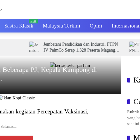
Sastra Klasik
Malaysia Terkini
Opini
Internasiona
Jembatani Pendidikan dan Industri, PTPN
PTPN
IV PalmCo Serap 1.328 Peserta Magang
Calo
dalam 2 Tahun
Bida
k Beberapa PJ, Kepala Kampong di
.
K
C
anakan kegiatan Percepatan Vaksinasi,
Rubrik 
yang be
saat ini
i Satlantas…
M