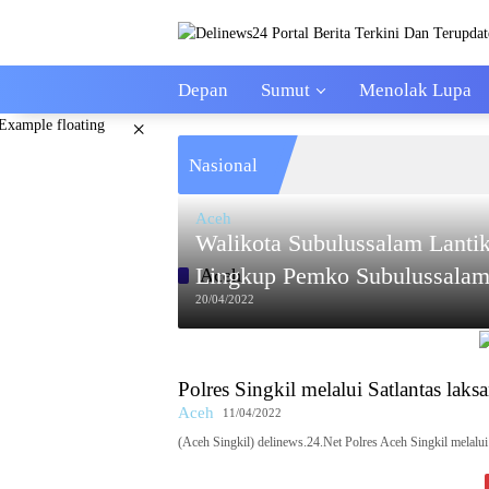
Skip
to
content
Depan
Sumut
Menolak Lupa
×
Nasional
Aceh
Walikota Subulussalam Lanti
Lingkup Pemko Subulussalam
Aceh
20/04/2022
Polres Singkil melalui Satlantas laks
Aceh
11/04/2022
(Aceh Singkil) delinews.24.Net Polres Aceh Singkil melalu