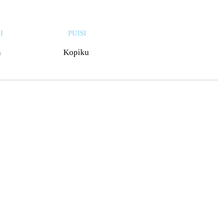
I
PUISI
n
Kopiku