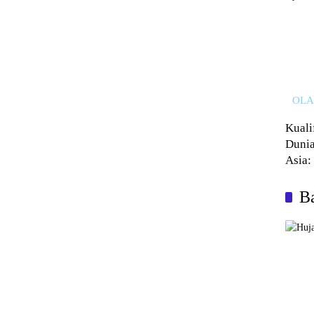
OL
Kuali
Dunia
Asia:
Kalah
Ba