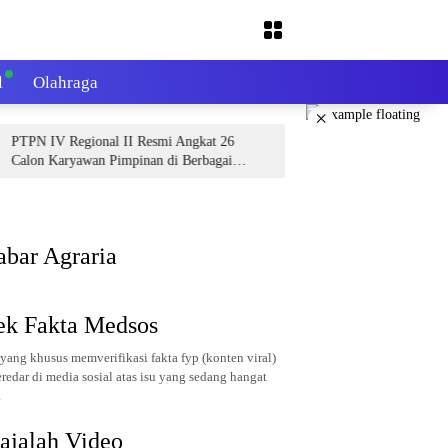
l
Olahraga
×
 IV Regional II Resmi Angkat 26
Perkuat Sinergi BUMN da
n Karyawan Pimpinan di Berbagai
IV PalmCo Audiensi denga
ng Operasional
Sumbar Mahyeldi
abar Agraria
ek Fakta Medsos
yang khusus memverifikasi fakta fyp (konten viral)
redar di media sosial atas isu yang sedang hangat
.
ajalah Video