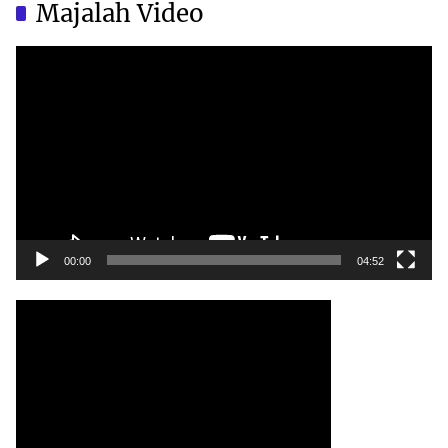
Majalah Video
Video
Player
00:00
04:52