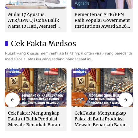
Agraria
Agraria
Mulai 17 Agustus,
Kementerian ATR/BPN
ATR/BPN Uji Coba Balik
Raih Popular Government
Nama 10 Hari, Menteri
Institutions Award 2026
Nusron: Butuh Dukungan
dari The Iconomics
Pemda dan PPAT
Cek Fakta Medsos
Rubrik yang khusus memverifikasi fakta fyp (konten viral) yang beredar di
media sosial atas isu yang sedang hangat saat ini.
Cek Fakta
Cek Fakta
Cek Fakta: Mengungkap
Cek Fakta: Mengungkap
Fakta di Balik Produksi
Fakta di Balik Produksi
Mewah: Benarkah Barang
Mewah: Benarkah Barang
Brand Ternama Dibuat di
Brand Ternama Dibuat di
China?
China?