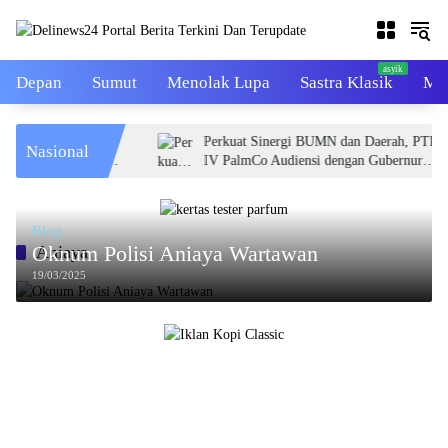
Skip
to
content
Depan
Sumut
Menolak Lupa
Sastra Klasik
Mal
smi Angkat 26
Perkuat Sinergi BUMN dan Daerah, PTPN
Nasional
n di Berbagai
IV PalmCo Audiensi dengan Gubernur
Sumbar Mahyeldi
Blog
Oknum Polisi Aniaya Wartawan
Aniaya
19/03/2025