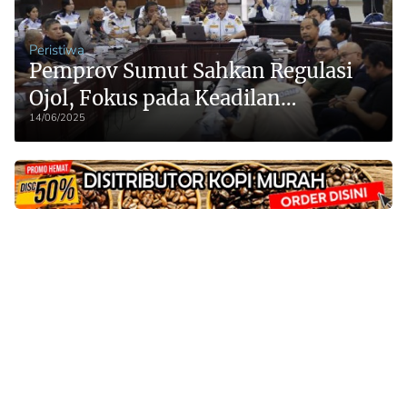
Peristiwa
Pemprov Sumut Sahkan Regulasi
Ojol, Fokus pada Keadilan
14/06/2025
Ekosistem dan Perlindungan
Driver