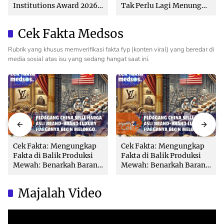
Institutions Award 2026
Tak Perlu Lagi Menunggu
dari The Iconomics
Tanpa Kepastian
Cek Fakta Medsos
Rubrik yang khusus memverifikasi fakta fyp (konten viral) yang beredar di
media sosial atas isu yang sedang hangat saat ini.
Cek Fakta
Cek Fakta
Cek Fakta: Mengungkap
Cek Fakta: Mengungkap
Fakta di Balik Produksi
Fakta di Balik Produksi
Mewah: Benarkah Barang
Mewah: Benarkah Barang
Brand Ternama Dibuat di
Brand Ternama Dibuat di
China?
China?
Majalah Video
Video