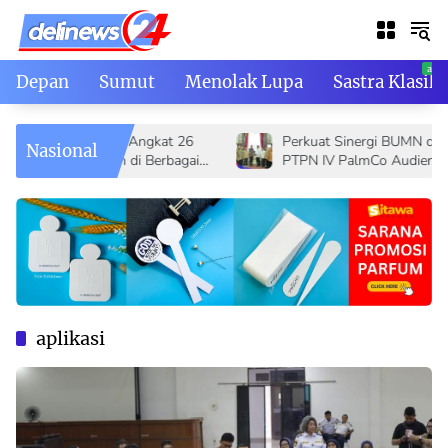
Skip
to
content
Depan
Sumut
Menolak Lupa
Sastra Klasik
l II Resmi Angkat 26
Perkuat Sinergi BUMN dan Daerah,
Nasional
 Pimpinan di Berbagai
PTPN IV PalmCo Audiensi dengan
onal
Gubernur Sumbar Mahyeldi
aplikasi