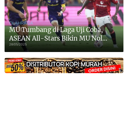
OLAHRAGA
MU Tumbang di Laga Uji Coba,
ASEAN All-Stars Bikin MU Nol
28/05/2025
Tropi Musim Ini