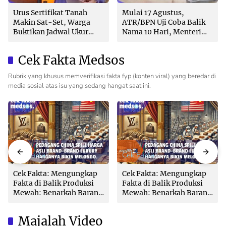
Urus Sertifikat Tanah
Mulai 17 Agustus,
Makin Sat-Set, Warga
ATR/BPN Uji Coba Balik
Buktikan Jadwal Ukur
Nama 10 Hari, Menteri
Langsung Ditentukan di
Nusron: Butuh Dukungan
Loket
Pemda dan PPAT
Cek Fakta Medsos
Rubrik yang khusus memverifikasi fakta fyp (konten viral) yang beredar di
media sosial atas isu yang sedang hangat saat ini.
Cek Fakta
Cek Fakta
Cek Fakta: Mengungkap
Cek Fakta: Mengungkap
Fakta di Balik Produksi
Fakta di Balik Produksi
Mewah: Benarkah Barang
Mewah: Benarkah Barang
Brand Ternama Dibuat di
Brand Ternama Dibuat di
China?
China?
Majalah Video