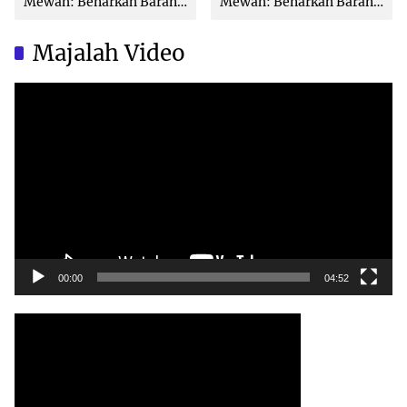
Mewah: Benarkah Barang
Mewah: Benarkah Barang
Brand Ternama Dibuat di
Brand Ternama Dibuat di
China?
China?
Majalah Video
Video
Player
00:00
04:52