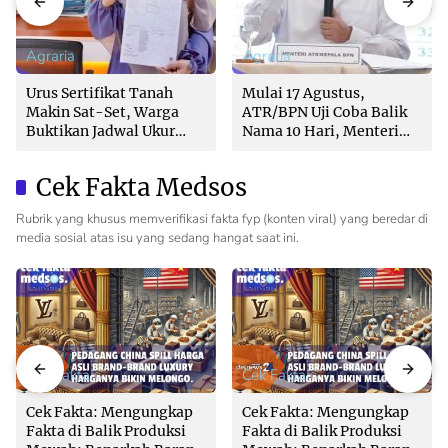
Agraria
Agraria
Urus Sertifikat Tanah
Mulai 17 Agustus,
Makin Sat-Set, Warga
ATR/BPN Uji Coba Balik
Buktikan Jadwal Ukur
Nama 10 Hari, Menteri
Langsung Ditentukan di
Nusron: Butuh Dukungan
Loket
Pemda dan PPAT
Cek Fakta Medsos
Rubrik yang khusus memverifikasi fakta fyp (konten viral) yang beredar di
media sosial atas isu yang sedang hangat saat ini.
Cek Fakta
Cek Fakta
Cek Fakta: Mengungkap
Cek Fakta: Mengungkap
Fakta di Balik Produksi
Fakta di Balik Produksi