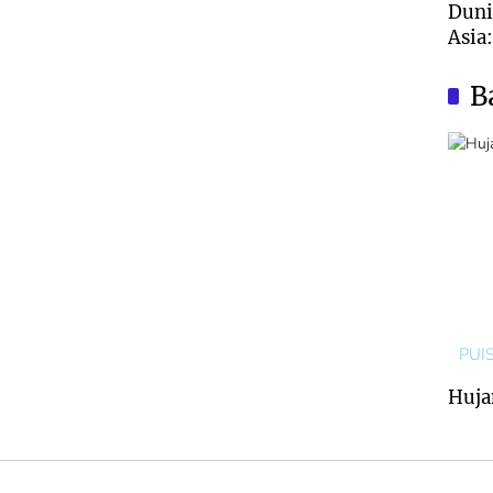
Duni
Asia
Nyar
Aust
B
PUIS
Huja