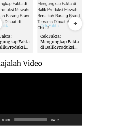
Fakta
Cek Fakta
Cek Fakta
Fakta:
Cek Fakta:
Cek Fakta:
gungkap Fakta
Mengungkap Fakta
Mengungkap Fakta
alik Produksi
di Balik Produksi
di Balik Produksi
ah: Benarkah
Mewah: Benarkah
Mewah: Benarkah
ang Brand
Barang Brand
Barang Brand
ajalah Video
ama Dibuat di
Ternama Dibuat di
Ternama Dibuat di
na?
China?
China?
00:00
04:52