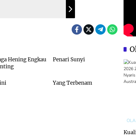
PUISI
O
a Hening Engkau
Penari Sunyi
nting
PUISI
ini
Yang Terbenam
OL
Kuali