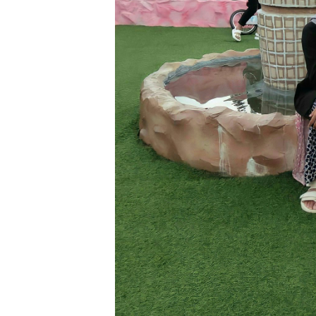
Cek Fakta
Cek Fakta
Cek Fakta:
Cek Fakta:
Mengungkap Fakta
Mengungkap 
di Balik Produksi
di Balik Prod
Mewah: Benarkah
Mewah: Bena
Barang Brand
Barang Brand
Ternama Dibuat di
Ternama Dibu
China?
China?