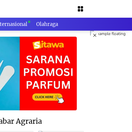
ternasional
Olahraga
×
abar Agraria