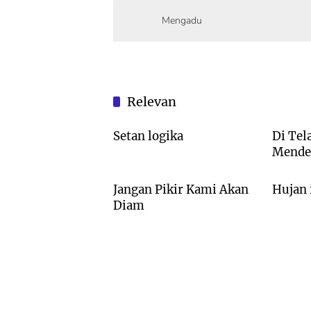
Mengadu
Relevan
PUISI
PUISI
Setan logika
Di Telag
Mende
PUISI
PUISI
Jangan Pikir Kami Akan
Hujan 
Diam