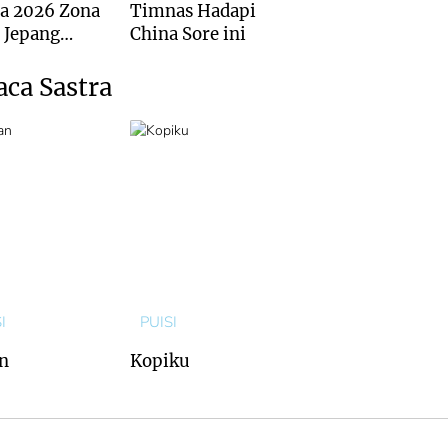
a 2026 Zona
Timnas Hadapi
: Jepang
China Sore ini
is Kalah dari
ralia
aca Sastra
I
PUISI
n
Kopiku