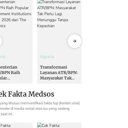
ria
Agraria
Agraria
enterian
Transformasi
Kementerian
/BPN Raih
Layanan ATR/BPN:
ATR/BPN Raih
ular
Masyarakat Tak
Popular
ernment
Perlu Lagi
Government
itutions Award
Menunggu Tanpa
Institutions Award
ek Fakta Medsos
 dari The
Kepastian
2026 dari The
nomics
Iconomics
yang khusus memverifikasi fakta fyp (konten viral)
redar di media sosial atas isu yang sedang
saat ini.