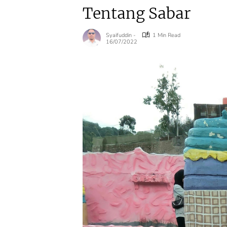
Tentang Sabar
Syaifuddin -
1 Min Read
16/07/2022
Agraria
Agraria
Kementerian
Transformasi
ATR/BPN Raih
Layanan ATR
Popular
Masyarakat T
Government
Perlu Lagi
Institutions Award
Menunggu T
2026 dari The
Kepastian
Iconomics