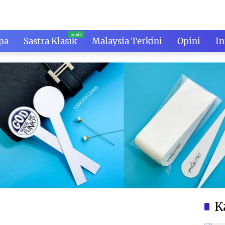
pa
Sastra Klasik
Malaysia Terkini
Opini
In
K