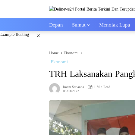
Skip
to
content
Depan
Sumut
Menolak Lupa
×
Home
Ekonomi
Ekonomi
TRH Laksanakan Pangka
Imam Sarianda
1 Min Read
05/03/2023
Agraria
Agraria