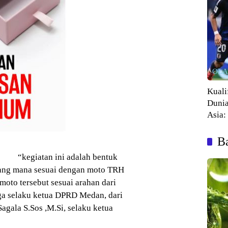
OL
Kuali
Dunia
Asia:
Kalah
Ba
“kegiatan ini adalah bentuk
ang mana sesuai dengan moto TRH
oto tersebut sesuai arahan dari
a selaku ketua DPRD Medan, dari
agala S.Sos ,M.Si, selaku ketua