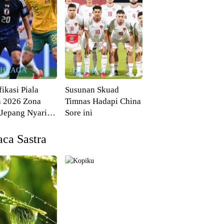
AHRAGA
OLAHRAGA
fikasi Piala
Susunan Skuad
 2026 Zona
Timnas Hadapi China
 Jepang Nyaris
Sore ini
 dari Australia
ca Sastra