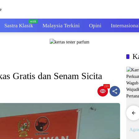
Sastra Klasik
Malaysia Terkini
Opini
Internasiona
K
s Gratis dan Senam Sicita
231
Agraria
Agraria
Agra