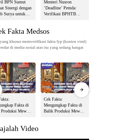
il BPN Sumut
Menteri Nusron
Kanwil BPN Sumut
at Sinergi dengan
‘Deadline’ Pemda:
Perkuat Sinergi dengan
b Surya untuk
Verifikasi BPHTB
Wagub Surya untuk
dkan Tata Kelola
Maksimal 3 Hari,
Wujudkan Tata Kelola
nahan Profesional
Jangan Bikin Balik
Pertanahan Profesional
ek Fakta Medsos
Nama Lambat!
yang khusus memverifikasi fakta fyp (konten viral)
redar di media sosial atas isu yang sedang hangat
.
Fakta
Cek Fakta
Cek Fakta
akta:
Cek Fakta:
Cek Fakta:
ungkap Fakta di
Mengungkap Fakta di
Mengungkap Fakta di
k Produksi Mewah:
Balik Produksi Mewah:
Balik Produksi Mewah:
rkah Barang Brand
Benarkah Barang Brand
Benarkah Barang Brand
ama Dibuat di
Ternama Dibuat di
Ternama Dibuat di
ajalah Video
a?
China?
China?