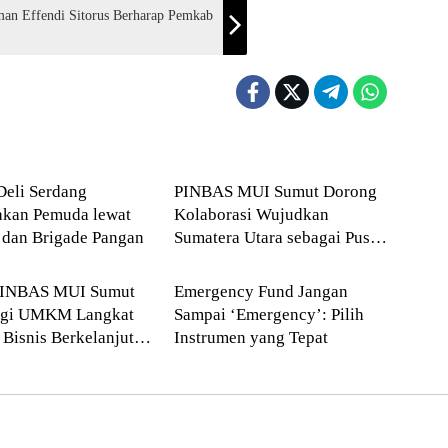
an Effendi Sitorus Berharap Pemkab
erdang
--> Sumatera Utara
Deli Serdang
PINBAS MUI Sumut Dorong
akan Pemuda lewat
Kolaborasi Wujudkan
 dan Brigade Pangan
Sumatera Utara sebagai Pusat
matera Utara
Ekonomi
Ekonomi Syariah Regional
PINBAS MUI Sumut
Emergency Fund Jangan
gi UMKM Langkat
Sampai ‘Emergency’: Pilih
Bisnis Berkelanjutan
Instrumen yang Tepat
s Syariah