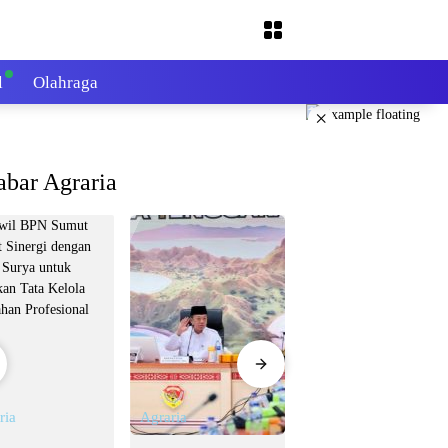
l
Olahraga
×
abar Agraria
ria
Agraria
Agraria