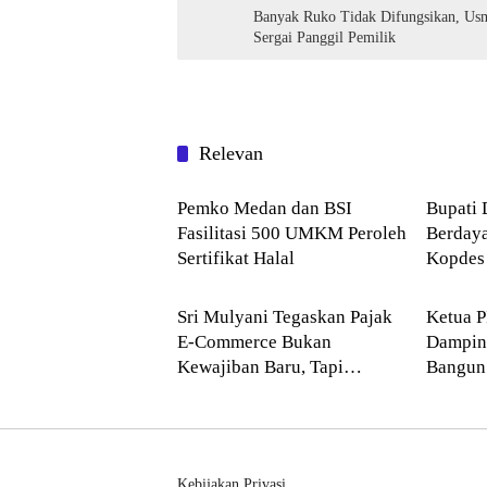
Banyak Ruko Tidak Difungsikan, Usm
Sergai Panggil Pemilik
Relevan
AGAMA
Deli S
Pemko Medan dan BSI
Bupati 
Fasilitasi 500 UMKM Peroleh
Berday
Sertifikat Halal
Kopdes
Ekonomi
--> Su
Sri Mulyani Tegaskan Pajak
Ketua 
E-Commerce Bukan
Dampin
Kewajiban Baru, Tapi
Bangun 
Penataan Sistem Digital
Berbasi
Kebijakan Privasi