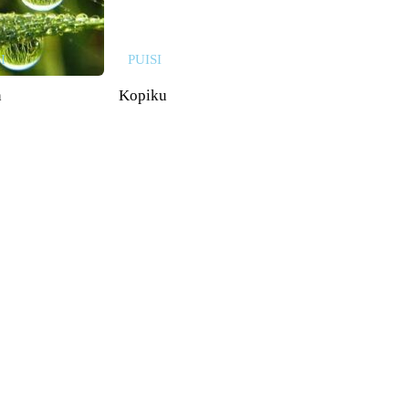
I
PUISI
n
Kopiku