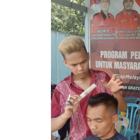
Kanwil BPN Sumut
Menteri Nusron
Perkuat Sinergi dengan
‘Deadline’ Pemd
Wagub Surya untuk
Verifikasi BPH
Wujudkan Tata Kelola
Maksimal 3 Hari
Pertanahan Profesional
Jangan Bikin Bal
Nama Lambat!
Cek Fakta
Cek Fakta
Cek Fakta:
Cek Fakta:
Mengungkap Fakta di
Mengungkap Fak
Balik Produksi Mewah:
Balik Produksi 
Benarkah Barang Brand
Benarkah Baran
Ternama Dibuat di
Ternama Dibuat 
China?
China?