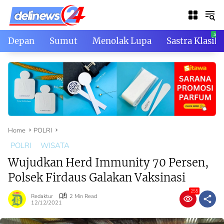
Skip
to
content
Depan
Sumut
Menolak Lupa
Sastra Klasik
Home
POLRI
POLRI
WISATA
Wujudkan Herd Immunity 70 Persen,
Polsek Firdaus Galakan Vaksinasi
255
Redaktur
2 Min Read
12/12/2021