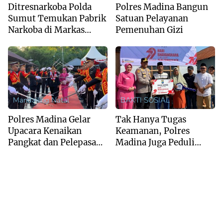
Ditresnarkoba Polda
Polres Madina Bangun
Sumut Temukan Pabrik
Satuan Pelayanan
Narkoba di Markas
Pemenuhan Gizi
Ormas AMPI
Mandailing Natal
BAKTI SOSIAL
Polres Madina Gelar
Tak Hanya Tugas
Upacara Kenaikan
Keamanan, Polres
Pangkat dan Pelepasan
Madina Juga Peduli
Purnawirawan
Kesejahteraan Warga