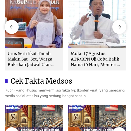
Agraria
Agraria
Urus Sertifikat Tanah
Mulai 17 Agustus,
Makin Sat-Set, Warga
ATR/BPN Uji Coba Balik
Buktikan Jadwal Ukur
Nama 10 Hari, Menteri
Langsung Ditentukan di
Nusron: Butuh Dukungan
Loket
Pemda dan PPAT
Cek Fakta Medsos
Rubrik yang khusus memverifikasi fakta fyp (konten viral) yang beredar di
media sosial atas isu yang sedang hangat saat ini.