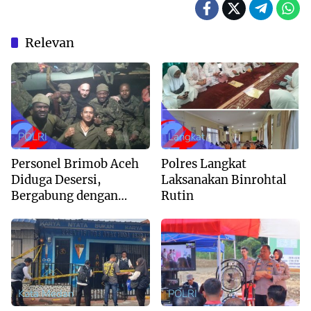
Relevan
POLRI
Langkat
Personel Brimob Aceh
Polres Langkat
Diduga Desersi,
Laksanakan Binrohtal
Bergabung dengan
Rutin
Angkatan Bersenjata
Rusia di Ukraina
Kota Medan
POLRI