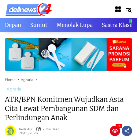
Skip
to
content
Depan
Sumut
Menolak Lupa
Sastra Klasik
Home
Agraria
Agraria
ATR/BPN Komitmen Wujudkan Asta
Cita Lewat Pembangunan SDM dan
Perlindungan Anak
593
Redaktur
2 Min Read
20/05/2026