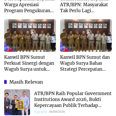
Warga Apresiasi
ATR/BPN: Masyarakat
Program Pengukuran
Tak Perlu Lagi
Terjadwal ATR/BPN
Menunggu Tanpa
Kepastian
Agraria
Agraria
Kanwil BPN Sumut
Kanwil BPN Sumut dan
Perkuat Sinergi dengan
Wagub Surya Bahas
Wagub Surya untuk
Strategi Percepatan
Wujudkan Tata Kelola
Tata Kelola Pertanahan
Pertanahan Profesional
Daerah
Masih Relevan
ATR/BPN Raih Popular Government
Institutions Award 2026, Bukti
Kepercayaan Publik Terhadap
Komunikasi Kementerian
Agraria
06/08/2026