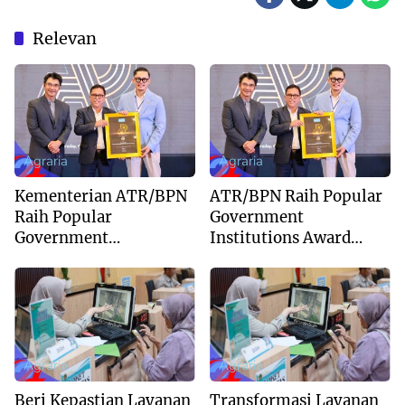
Relevan
Agraria
Agraria
Kementerian ATR/BPN
ATR/BPN Raih Popular
Raih Popular
Government
Government
Institutions Award
Institutions Award
2026, Bukti
2026 dari The
Kepercayaan Publik
Iconomics
Terhadap Komunikasi
Kementerian
Agraria
Agraria
Beri Kepastian Layanan
Transformasi Layanan