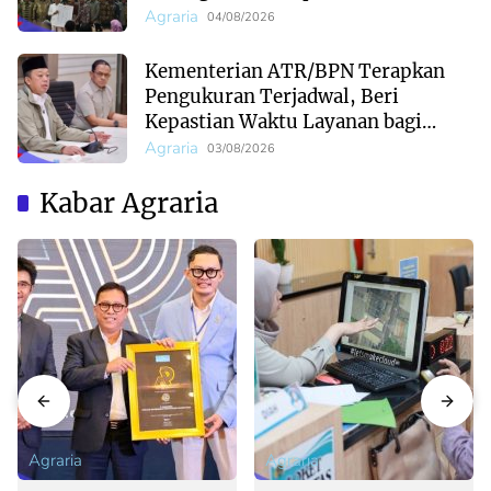
Pertanahan
Agraria
04/08/2026
Kementerian ATR/BPN Terapkan
Pengukuran Terjadwal, Beri
Kepastian Waktu Layanan bagi
Masyarakat
Agraria
03/08/2026
Kabar Agraria
Agraria
Agraria