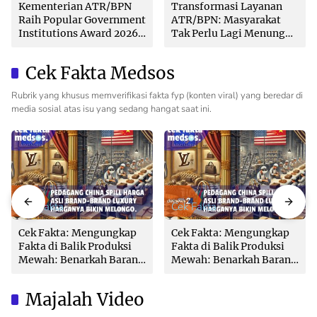
Kementerian ATR/BPN
Transformasi Layanan
Raih Popular Government
ATR/BPN: Masyarakat
Institutions Award 2026
Tak Perlu Lagi Menunggu
dari The Iconomics
Tanpa Kepastian
Cek Fakta Medsos
Rubrik yang khusus memverifikasi fakta fyp (konten viral) yang beredar di
media sosial atas isu yang sedang hangat saat ini.
Cek Fakta
Cek Fakta
Cek Fakta: Mengungkap
Cek Fakta: Mengungkap
Fakta di Balik Produksi
Fakta di Balik Produksi
Mewah: Benarkah Barang
Mewah: Benarkah Barang
Brand Ternama Dibuat di
Brand Ternama Dibuat di
China?
China?
Majalah Video