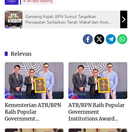
Tags:
atr-bpn tapteng
Gandeng Kejati, BPN Sumut Targetkan
Percepatan Sertipikasi Tanah Wakaf dan Aset
Daerah
Relevan
Agraria
Agraria
Kementerian ATR/BPN
ATR/BPN Raih Popular
Raih Popular
Government
Government
Institutions Award
Institutions Award
2026, Bukti