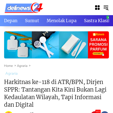
Skip
to
content
Depan
Sumut
Menolak Lupa
Sastra Klasik
Home
Agraria
Agraria
Harkitnas ke-118 di ATR/BPN, Dirjen
SPPR: Tantangan Kita Kini Bukan Lagi
Kedaulatan Wilayah, Tapi Informasi
dan Digital
603