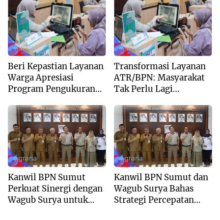
2026 dari The
Kepercayaan Publik
Iconomics
Terhadap Komunikasi
Kementerian
Agraria
Agraria
Beri Kepastian Layanan
Transformasi Layanan
Warga Apresiasi
ATR/BPN: Masyarakat
Program Pengukuran
Tak Perlu Lagi
Terjadwal ATR/BPN
Menunggu Tanpa
Kepastian
Agraria
Agraria
Kanwil BPN Sumut
Kanwil BPN Sumut dan
Perkuat Sinergi dengan
Wagub Surya Bahas
Wagub Surya untuk
Strategi Percepatan
Wujudkan Tata Kelola
Tata Kelola Pertanahan