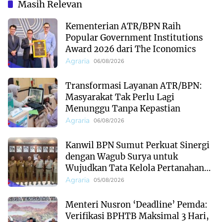
Pertanahan Profesional
Daerah
Masih Relevan
Kementerian ATR/BPN Raih
Popular Government Institutions
Award 2026 dari The Iconomics
Agraria
06/08/2026
Transformasi Layanan ATR/BPN:
Masyarakat Tak Perlu Lagi
Menunggu Tanpa Kepastian
Agraria
06/08/2026
Kanwil BPN Sumut Perkuat Sinergi
dengan Wagub Surya untuk
Wujudkan Tata Kelola Pertanahan
Profesional
Agraria
05/08/2026
Menteri Nusron ‘Deadline’ Pemda:
Verifikasi BPHTB Maksimal 3 Hari,