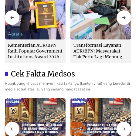
Agraria
Agraria
Kementerian ATR/BPN
Transformasi Layanan
Raih Popular Government
ATR/BPN: Masyarakat
Institutions Award 2026
Tak Perlu Lagi Menunggu
dari The Iconomics
Tanpa Kepastian
Cek Fakta Medsos
Rubrik yang khusus memverifikasi fakta fyp (konten viral) yang beredar di
media sosial atas isu yang sedang hangat saat ini.
Cek Fakta
Cek Fakta