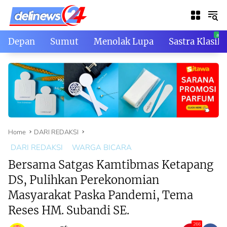
Skip
to
content
Depan
Sumut
Menolak Lupa
Sastra Klasik
Home
DARI REDAKSI
DARI REDAKSI
WARGA BICARA
Bersama Satgas Kamtibmas Ketapang
DS, Pulihkan Perekonomian
Masyarakat Paska Pandemi, Tema
Reses HM. Subandi SE.
266