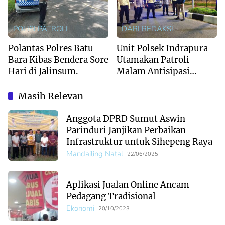
POLISI PATROLI
DARI REDAKSI
Polantas Polres Batu
Unit Polsek Indrapura
Bara Kibas Bendera Sore
Utamakan Patroli
Hari di Jalinsum.
Malam Antisipasi
Gangguan Kamtibmas
Sasaran Balap Liar,
Masih Relevan
Begal, Tawuran di
Komplek Kuala
Anggota DPRD Sumut Aswin
Tanjung.
Parinduri Janjikan Perbaikan
Infrastruktur untuk Sihepeng Raya
Mandailing Natal
22/06/2025
Aplikasi Jualan Online Ancam
Pedagang Tradisional
Ekonomi
20/10/2023