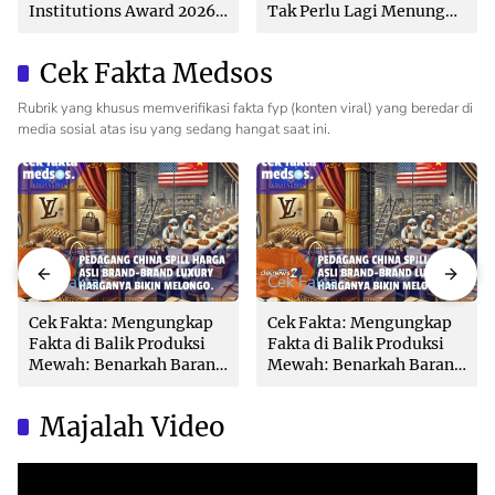
Institutions Award 2026
Tak Perlu Lagi Menunggu
dari The Iconomics
Tanpa Kepastian
Cek Fakta Medsos
Rubrik yang khusus memverifikasi fakta fyp (konten viral) yang beredar di
media sosial atas isu yang sedang hangat saat ini.
Cek Fakta
Cek Fakta
Cek Fakta: Mengungkap
Cek Fakta: Mengungkap
Fakta di Balik Produksi
Fakta di Balik Produksi
Mewah: Benarkah Barang
Mewah: Benarkah Barang
Brand Ternama Dibuat di
Brand Ternama Dibuat di
China?
China?
Majalah Video
Video