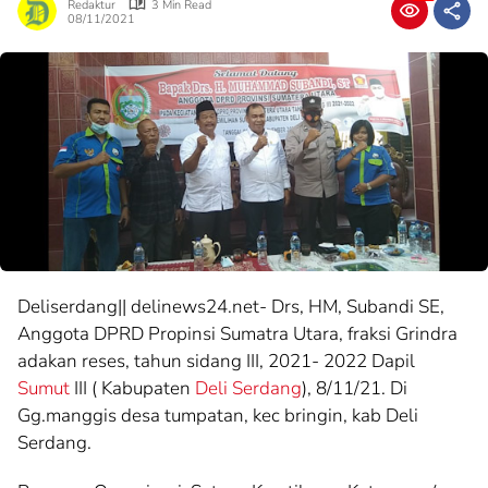
Redaktur
3 Min Read
08/11/2021
Deliserdang|| delinews24.net- Drs, HM, Subandi SE,
Anggota DPRD Propinsi Sumatra Utara, fraksi Grindra
adakan reses, tahun sidang III, 2021- 2022 Dapil
Sumut
III ( Kabupaten
Deli Serdang
), 8/11/21. Di
Gg.manggis desa tumpatan, kec bringin, kab Deli
Serdang.