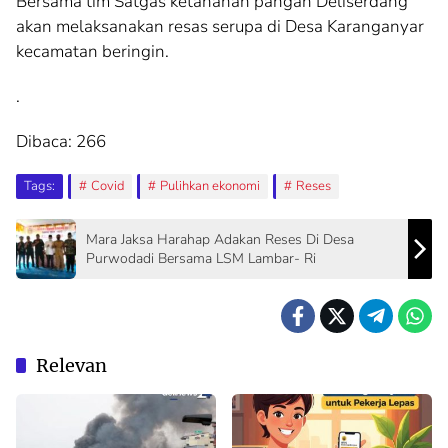
Bersama tim Satgas ketahanan pangan Deliserdang
akan melaksanakan resas serupa di Desa Karanganyar
kecamatan beringin.
.
Dibaca:
266
Tags:
Covid
Pulihkan ekonomi
Reses
Mara Jaksa Harahap Adakan Reses Di Desa
Purwodadi Bersama LSM Lambar- Ri
Relevan