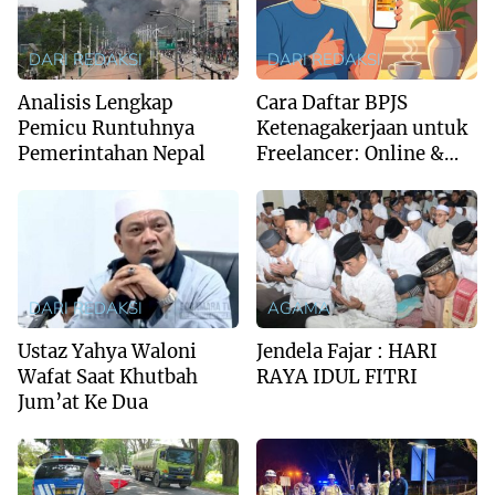
DARI REDAKSI
DARI REDAKSI
Analisis Lengkap
Cara Daftar BPJS
Pemicu Runtuhnya
Ketenagakerjaan untuk
Pemerintahan Nepal
Freelancer: Online &
Offline
DARI REDAKSI
AGAMA
Ustaz Yahya Waloni
Jendela Fajar : HARI
Wafat Saat Khutbah
RAYA IDUL FITRI
Jum’at Ke Dua