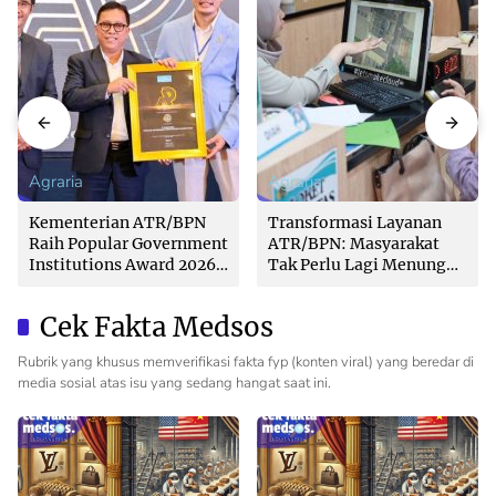
Agraria
Agraria
Kementerian ATR/BPN
Transformasi Layanan
Raih Popular Government
ATR/BPN: Masyarakat
Institutions Award 2026
Tak Perlu Lagi Menunggu
dari The Iconomics
Tanpa Kepastian
Cek Fakta Medsos
Rubrik yang khusus memverifikasi fakta fyp (konten viral) yang beredar di
media sosial atas isu yang sedang hangat saat ini.