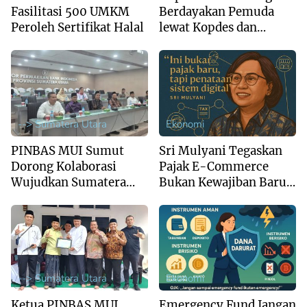
Fasilitasi 500 UMKM
Berdayakan Pemuda
Peroleh Sertifikat Halal
lewat Kopdes dan
Brigade Pangan
--> Sumatera Utara
Ekonomi
PINBAS MUI Sumut
Sri Mulyani Tegaskan
Dorong Kolaborasi
Pajak E-Commerce
Wujudkan Sumatera
Bukan Kewajiban Baru,
Utara sebagai Pusat
Tapi Penataan Sistem
Ekonomi Syariah
Digital
Regional
--> Sumatera Utara
Ekonomi
Ketua PINBAS MUI
Emergency Fund Jangan