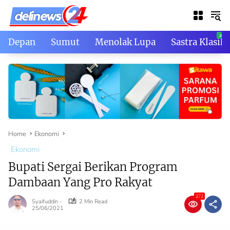
Skip
to
content
Depan
Sumut
Menolak Lupa
Sastra Klasik
Home
Ekonomi
Ekonomi
Bupati Sergai Berikan Program
Dambaan Yang Pro Rakyat
272
Syaifuddin -
2 Min Read
25/06/2021