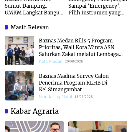
Sumut Dampingi
Sampai ‘Emergency’:
UMKM Langkat Bangun
Pilih Instrumen yang
Bisnis Berkelanjutan
Tepat
Berbasis Syariah
Masih Relevan
Baznas Medan Rilis 5 Program
Prioritas, Wali Kota Minta ASN
Salurkan Zakat melalui Lembaga
Resmi
Kota Medan
20/08/2025
Baznas Madina Survey Calon
Penerima Program RLHB Di
Kel.Simangambat
Mandailing Natal
16/08/2025
Kabar Agraria